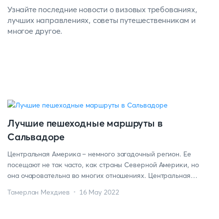
Узнайте последние новости о визовых требованиях,
лучших направлениях, советы путешественникам и
многое другое.
Лучшие пешеходные маршруты в
Сальвадоре
Центральная Америка – немного загадочный регион. Ее
посещают не так часто, как страны Северной Америки, но
она очаровательна во многих отношениях. Центральная
Америка занимает промежуточное положение между Южной
Тамерлан Мехдиев
16 May 2022
и Северной Америкой. Здесь есть страны, о которых знает не
так много людей, например, Белиз, Гватемала и т.д. Как
видно из названия, мы будем говорить о Сальвадоре, […]