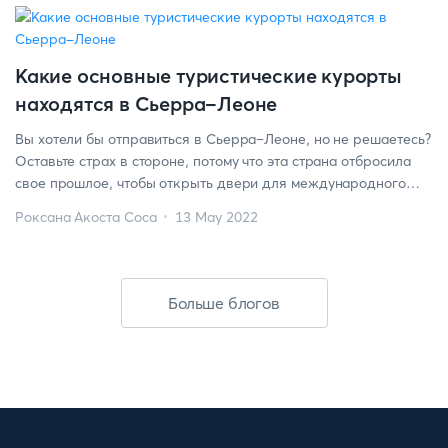
Какие основные туристические курорты
находятся в Сьерра-Леоне
Вы хотели бы отправиться в Сьерра–Леоне, но не решаетесь?
Оставьте страх в стороне, потому что эта страна отбросила
свое прошлое, чтобы открыть двери для международного
туризма, предлагая невероятные природные места,
Роксана Акоста Соса
13 May 2022
идеальные для незабываемых приключений. Дружелюбные
люди и прекрасные уголки живой природы – вот что
предлагает эта развивающаяся страна туристам из других
стран мира. Поэтому в […]
Больше блогов