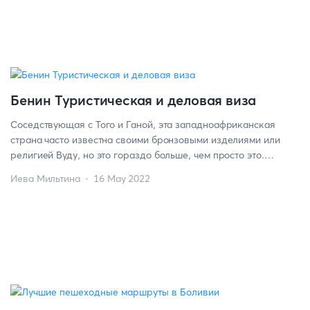
Бенин Туристическая и деловая виза
Соседствующая с Того и Ганой, эта западноафриканская
страна часто известна своими бронзовыми изделиями или
религией Вуду, но это гораздо больше, чем просто это.
Многие люди едут сюда, чтобы посетить Национальный парк
Иева Мильтина
16 May 2022
Пенджари для сафари или узнать больше об истории
трансатлантической работорговли на маршруте Route des
Enclaves (“Невольничий путь”). Или посетить Ганви – более чем
400-летнюю […]