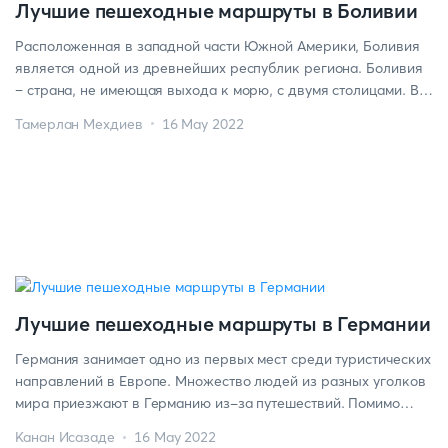
Лучшие пешеходные маршруты в Боливии
Расположенная в западной части Южной Америки, Боливия
является одной из древнейших республик региона. Боливия
– страна, не имеющая выхода к морю, с двумя столицами. Вы
правильно прочитали – две столицы. Как? Ну, это немного
Тамерлан Мехдиев
16 May 2022
непонятно. Скажем так, это связано с политической системой
страны. Сукре – конституционная и судебная столица, а Ла-
Пас – исполнительная и законодательная. […]
Лучшие пешеходные маршруты в Германии
Германия занимает одно из первых мест среди туристических
направлений в Европе. Множество людей из разных уголков
мира приезжают в Германию из-за путешествий. Помимо
иностранцев, желание совершать походы есть и у местного
Канан Исазаде
16 May 2022
населения. Это вполне объяснимо, ведь в стране прекрасная