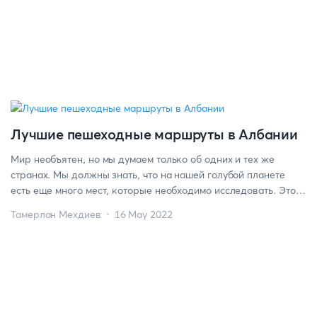
природа и ландшафты. Наслаждаясь походом, люди смогут
сделать множество завораживающих фотографий. Если вы
также хотите получить […]
Лучшие пешеходные маршруты в Албании
Мир необъятен, но мы думаем только об одних и тех же
странах. Мы должны знать, что на нашей голубой планете
есть еще много мест, которые необходимо исследовать. Это
касается даже Европы. Конечно, Эйфелева башня, Биг-Бен,
Тамерлан Мехдиев
16 May 2022
Коллезиум – это чудеса света. Однако не стоит отказывать
себе в удовольствии исследовать менее известные места,
такие как Албания. Вы […]