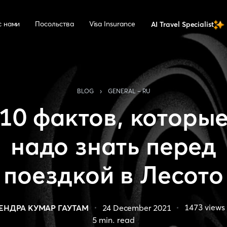
с нами
Посольства
Visa Insurance
AI Travel Specialist
›
BLOG
GENERAL - RU
10 фактов, которы
надо знать перед
поездкой в Лесото
1473
views
ЕНДРА КУМАР ГАУТАМ
24 December 2021
5
min. read