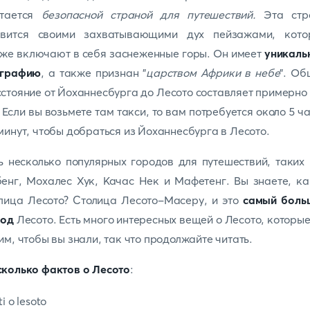
тается
безопасной страной для путешествий.
Эта стр
авится своими захватывающими дух пейзажами, кото
же включают в себя заснеженные горы. Он имеет
уникаль
ографию
, а также признан "
царством Африки в небе
". Об
стояние от Йоханнесбурга до Лесото составляет примерно
 Если вы возьмете там такси, то вам потребуется около 5 ч
минут, чтобы добраться из Йоханнесбурга в Лесото.
ь несколько популярных городов для путешествий, таких
енг, Мохалес Хук, Качас Нек и Мафетенг. Вы знаете, к
лица Лесото? Столица Лесото-Масеру, и это
самый боль
род
Лесото. Есть много интересных вещей о Лесото, которы
им, чтобы вы знали, так что продолжайте читать.
колько фактов о Лесото
: