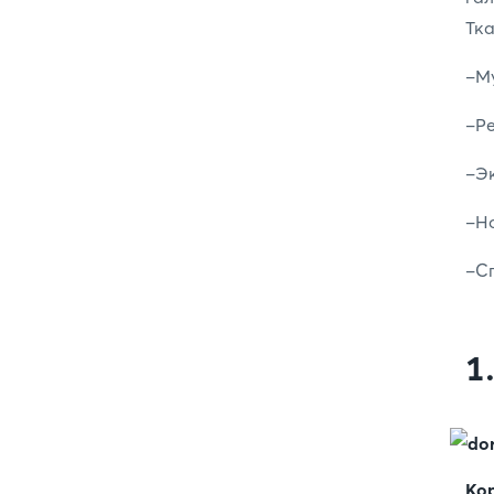
Тк
-М
-Ре
-Эк
-Но
-Сп
1
Ко