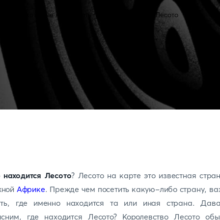
 находится Лесото
? Лесото на карте это известная стра
ной
Африке
. Прежде чем посетить какую-либо страну, в
ать, где именно находится та или иная страна. Дава
ясним, где находится Лесото? Королевство Лесото обы