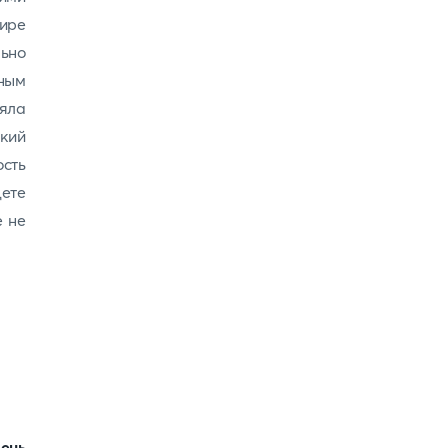
ире
ьно
ным
яла
кий
сть
ете
е не
ень