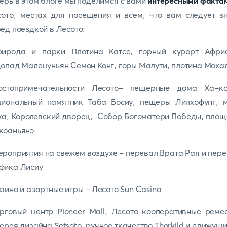
ерь в этом блоге мы поделимся с вами
интересными факта
ото, местах для посещения и всем, что вам следует з
ед поездкой в Лесото:
рирода и парки Плотина Катсе, горный курорт Африс
опад Малецуньян Семон Конг, горы Малути, плотина Моха
остопримечательности Лесото- пещерные дома Ха-ко
циональный памятник Таба Босиу, пещеры Липхофунг, м
а, Королевский дворец, Собор Богоматери Победы, пло
коаньянэ
роприятия на свежем воздухе - перевал Врата Рая и пер
фика Лисиу
зино и азартные игры – Лесото Sun Casino
рговый центр Pioneer Mall, Лесото кооперативные реме
ерея дизайна Setsoto, ручное ткачество Thorkild и движущ