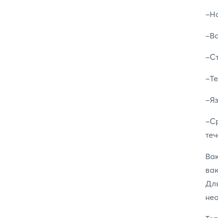
-На
-Ва
-С
-Те
-Яз
-Ср
теч
Ва
вак
Дл
нео