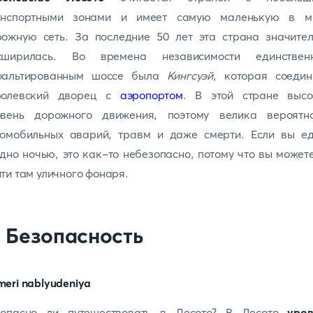
анспортными зонами и имеет самую маленькую в м
рожную сеть. За последние 50 лет эта страна значител
сширилась. Во времена независимости единствен
фальтированным шоссе была
Кингсуэй
, которая соедин
ролевский дворец с
аэропортом
. В этой стране высо
овень дорожного движения, поэтому велика вероятно
томобильных аварий, травм и даже смерти. Если вы ед
дно ночью, это как-то небезопасно, потому что вы может
ти там уличного фонаря.
. Безопасность
зопасно ли путешествовать в Лесото? В Лесото
уров