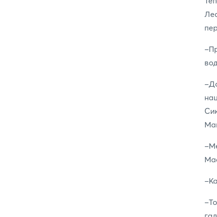
Теп
Лес
пер
-П
вод
-Д
на
Сик
Ма
-Ме
Ма
-Ка
-То
гал