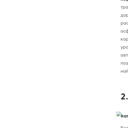
тр
до
ра
ас
ко
ур
ав
поз
най
2
Бе