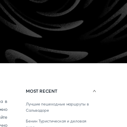
MOST RECENT
на в
Лучшие пешеходные маршруты в
ажно
Сальвадоре
йте
Бенин Туристическая и деловая
чно