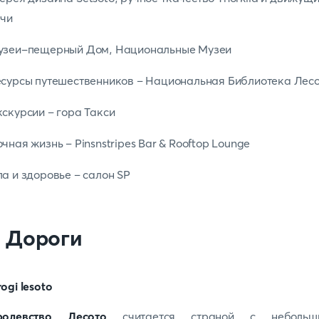
ачи
узеи-пещерный Дом, Национальные Музеи
сурсы путешественников – Национальная Библиотека Лес
скурсии – гора Такси
чная жизнь – Pinsnstripes Bar & Rooftop Lounge
а и здоровье – салон SP
. Дороги
ролевство Лесото
считается страной с небольш