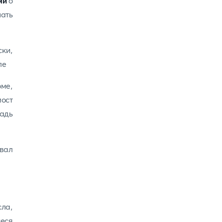
ми
о
нать
ки,
ле
ме,
ост
щадь
евал
сла,
иеся