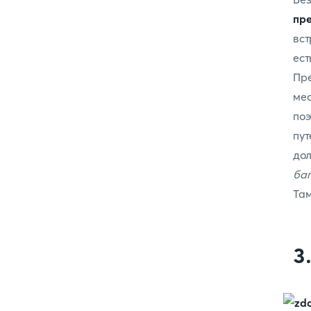
пре
вст
ес
Пр
мес
поэ
пу
до
ба
Там
3