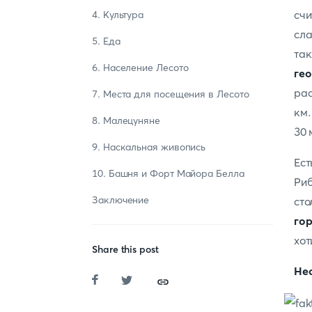
счи
4. Культура
сл
5. Еда
так
6. Население Лесото
ге
рас
7. Места для посещения в Лесото
км.
8. Малецуняне
30 
9. Наскальная живопись
Ест
10. Башня и Форт Майора Белла
Риб
Заключение
сто
го
хот
Share this post
Нес