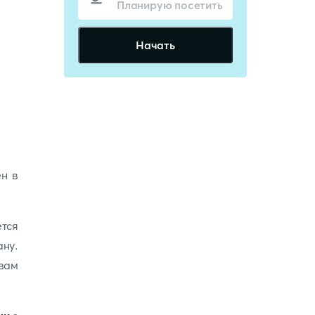
Начать
ен в
тся
ану.
вам