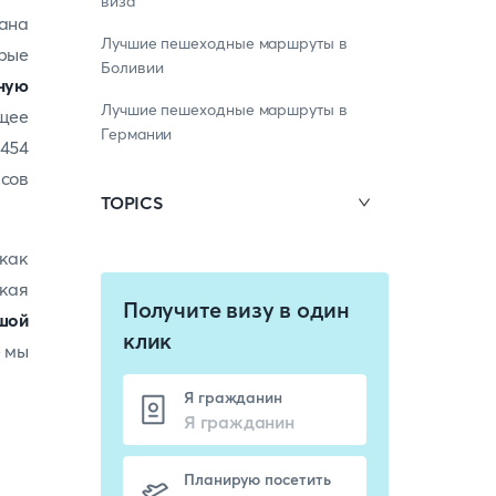
виза
ана
Лучшие пешеходные маршруты в
рые
Боливии
ную
Лучшие пешеходные маршруты в
щее
Германии
 454
асов
TOPICS
 как
акая
Получите визу в один
шой
клик
е мы
Я гражданин
Планирую посетить