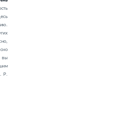
сть
десь
ию.
гих
сно,
асно
 вы
шим
 Р.