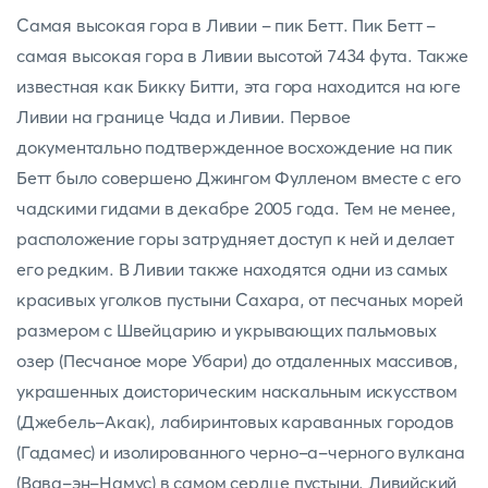
Самая высокая гора в Ливии - пик Бетт. Пик Бетт -
самая высокая гора в Ливии высотой 7434 фута. Также
известная как Бикку Битти, эта гора находится на юге
Ливии на границе Чада и Ливии. Первое
документально подтвержденное восхождение на пик
Бетт было совершено Джингом Фулленом вместе с его
чадскими гидами в декабре 2005 года. Тем не менее,
расположение горы затрудняет доступ к ней и делает
его редким. В Ливии также находятся одни из самых
красивых уголков пустыни Сахара, от песчаных морей
размером с Швейцарию и укрывающих пальмовых
озер (Песчаное море Убари) до отдаленных массивов,
украшенных доисторическим наскальным искусством
(Джебель-Акак), лабиринтовых караванных городов
(Гадамес) и изолированного черно-а-черного вулкана
(Вава-эн-Намус) в самом сердце пустыни. Ливийский