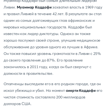
Муаммар Каддафи был самым длительным лидером
Ливии.
Муаммар Каддафи
захватил власть в 1969 году
и правил Ливией в течение 42 лет. В результате он стал
одним из самых долгоживущих глав африканских и
мировых национальных государств. Каддафи был
известен как лидер диктатуры. Однако он также
хорошо послужил своей стране, улучшив медицинское
обслуживание до уровня одного из лучших в Африке.
Он также повысил уровень грамотности в Ливии с 25%
до своего правления до 87%. Его правление
закончилось в 2011 году, когда он был свергнут с
должности в правительстве.
Ополченцы выследили его в его родном городе, где он
искал убежища и убил. На момент
смерти Каддафи
его
чистая стоимость составляла 200 миллиардов
долларов США.