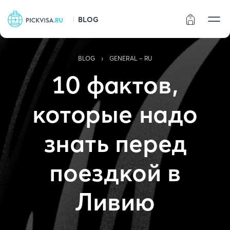
BLOG
Статус заказа
›
BLOG
GENERAL - RU
10 фактов,
которые надо
знать перед
поездкой в
Ливию