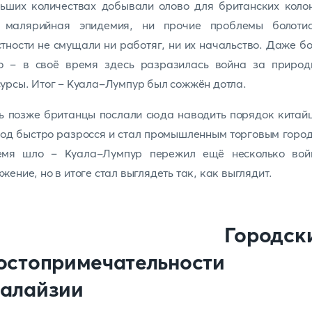
ьших количествах добывали олово для британских коло
 малярийная эпидемия, ни прочие проблемы болотис
тности не смущали ни работяг, ни их начальство. Даже б
го – в своё время здесь разразилась война за природ
урсы. Итог – Куала-Лумпур был сожжён дотла.
ь позже британцы послали сюда наводить порядок китай
од быстро разросся и стал промышленным торговым горо
емя шло – Куала-Лумпур пережил ещё несколько вой
жение, но в итоге стал выглядеть так, как выглядит.
3. Городски
остопримечательности
алайзии