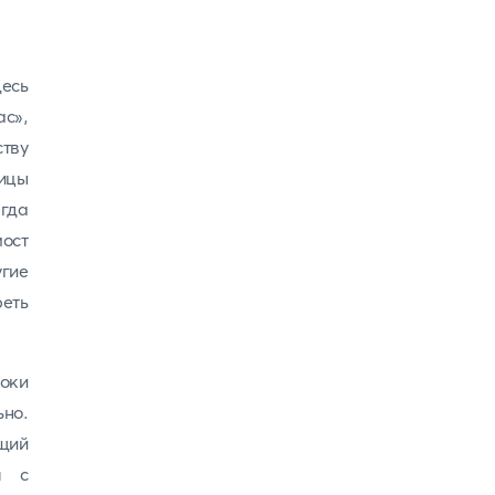
десь
ас»,
тву
ицы
егда
мост
угие
реть
оки
ьно.
щий
я с