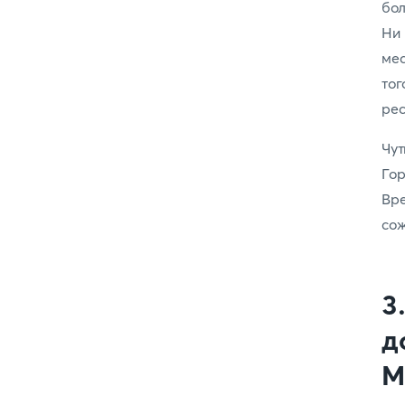
бол
Ни
мес
то
рес
Чут
Гор
Вр
сож
д
М