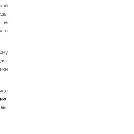
той
дь,
е не
я в
ному
идят
ники
лица
зию
,
 вы,