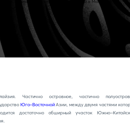
лайзия. Частично островное, частично полуостров
сударство
Юго-Восточной
Азии, между двумя частями кото
ходится достаточно обширный участок Южно-Китайск
я.