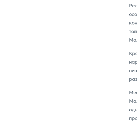
Ре
ос
кон
то
Ма
Кро
нар
нич
раз
Мес
Ма
одн
про