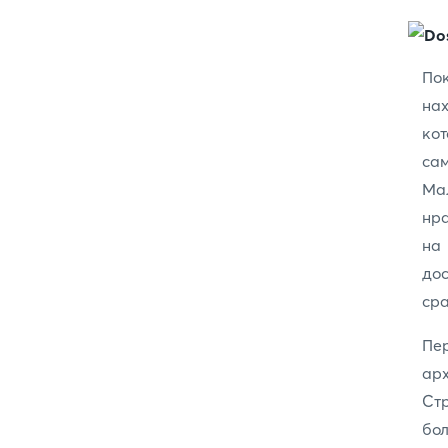
Пок
нах
ко
са
Мал
нра
на 
дос
сра
Пе
арх
Ст
бо