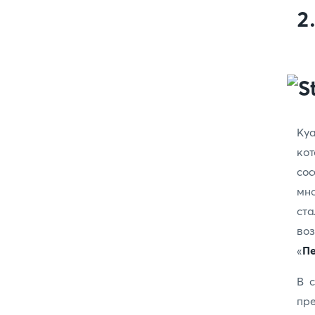
2
Ку
кот
сос
мно
ст
во
«
Пе
В 
пр