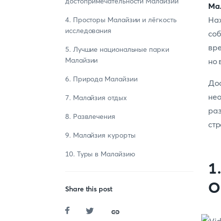
достопримечательности Малайзии
Ма
На
4. Просторы Малайзии и лёгкость
исследования
со
вре
5. Лучшие национальные парки
Малайзии
но 
6. Природа Малайзии
До
не
7. Малайзия отдых
ра
8. Развлечения
ст
9. Малайзия курорты
10. Туры в Малайзию
1
О
Share this post