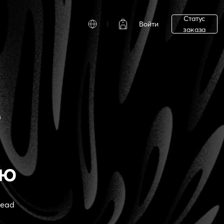
Статус
Войти
заказа
е
ию
read