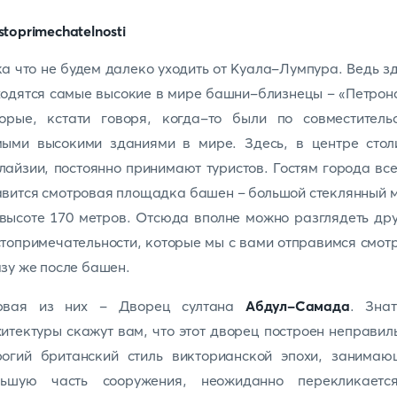
а что не будем далеко уходить от Куала-Лумпура. Ведь з
одятся самые высокие в мире башни-близнецы – «Петрон
торые, кстати говоря, когда-то были по совместительс
мыми высокими зданиями в мире. Здесь, в центре стол
айзии, постоянно принимают туристов. Гостям города вс
вится смотровая площадка башен – большой стеклянный 
высоте 170 метров. Отсюда вполне можно разглядеть др
топримечательности, которые мы с вами отправимся смот
зу же после башен.
рвая из них - Дворец султана
Абдул-Самада
. Знат
итектуры скажут вам, что этот дворец построен неправил
рогий британский стиль викторианской эпохи, занимаю
льшую часть сооружения, неожиданно перекликаетс