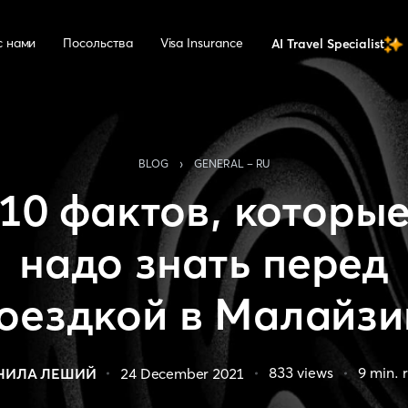
с нами
Посольства
Visa Insurance
AI Travel Specialist
›
BLOG
GENERAL - RU
10 фактов, которы
надо знать перед
оездкой в Малайз
833
views
9
min. 
НИЛА ЛЕШИЙ
24 December 2021