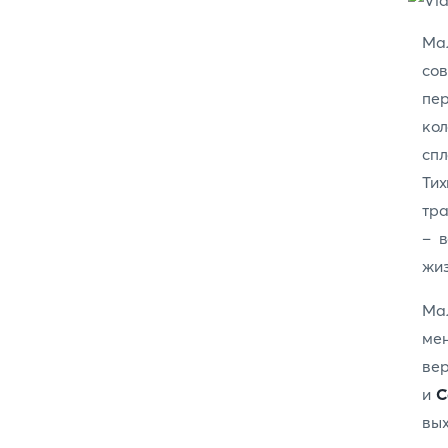
Мал
со
пе
кол
спл
Ти
тра
– в
жи
Мал
ме
вер
и
С
вы