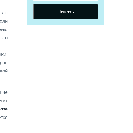
Начать
ов с
али
зию
 это
ки,
тров
ской
м не
гих
ахе
ются