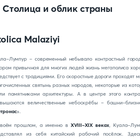
. Столица и облик страны
ала-Лумпур – современный небывало контрастный город
ором привычная для многих людей жизнь мегаполиса хо
едствует с традициями. Его скоростные дороги проходят 
гочисленных святынь разных народов, некоторые из кот
али памятниками архитектуры. А в центре этого контра
звышаются величественные небоскрёбы – башни-близн
тронас
».
своём прошлом, а именно в
XVIII-XIX веках
, Куала-Лум
едставлял из себя китайский рабочий посёлок. Здес