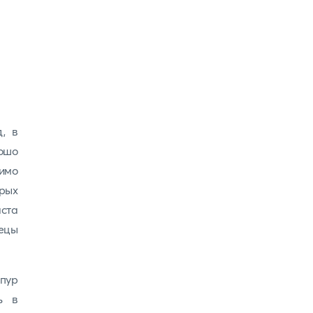
, в
рошо
мимо
орых
ста
ецы
пур
ь в