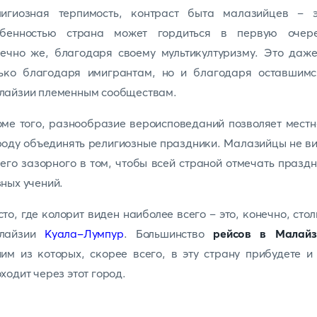
лигиозная терпимость, контраст быта малазийцев – э
обенностью страна может гордиться в первую очере
ечно же, благодаря своему мультикултуризму. Это даж
лько благодаря имигрантам, но и благодаря оставшимс
лайзии племенным сообществам.
ме того, разнообразие вероисповеданий позволяет мест
оду объединять религиозные праздники. Малазийцы не в
его зазорного в том, чтобы всей страной отмечать празд
ных учений.
то, где колорит виден наиболее всего – это, конечно, сто
лайзии
Куала-Лумпур
. Большинство
рейсов в Малай
им из которых, скорее всего, в эту страну прибудете и
ходит через этот город.