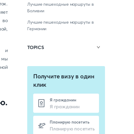
ок.
Лучшие пешеходные маршруты в
Боливии
яет
 во
Лучшие пешеходные маршруты в
вой,
Германии
TOPICS
и
 мы
ной
Получите визу в один
клик
ю.
Я гражданин
Планирую посетить