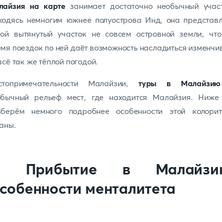
лайзия на карте
занимает достаточно необычный участ
ходясь немногим южнее полуострова Инд, она представл
бой вытянутый участок не совсем островной земли, что
мя поездок по ней даёт возможность насладиться изменчи
всё так же тёплой погодой.
стопримечательности Малайзии,
туры в Малайзию
обычный рельеф мест, где находится Малайзия. Ниже
зберём немного подробнее особенности этой колорит
раны.
. Прибытие в Малайзи
собенности менталитета