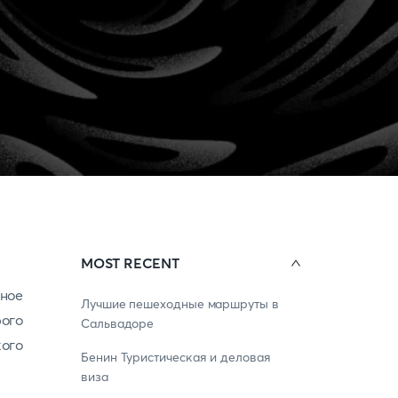
MOST RECENT
ное
Лучшие пешеходные маршруты в
рого
Сальвадоре
ого
Бенин Туристическая и деловая
виза