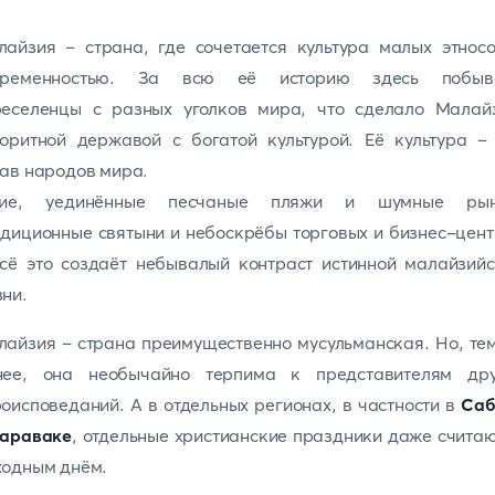
айзия – страна, где сочетается культура малых этнос
временностью. За всю её историю здесь побыв
реселенцы с разных уголков мира, что сделало Малай
оритной державой с богатой культурой. Её культура –
ав народов мира.
хие, уединённые песчаные пляжи и шумные рын
диционные святыни и небоскрёбы торговых и бизнес-цен
сё это создаёт небывалый контраст истинной малайзий
зни.
айзия – страна преимущественно мусульманская. Но, те
нее, она необычайно терпима к представителям дру
оисповеданий. А в отдельных регионах, в частности в
Саб
араваке
, отдельные христианские праздники даже счита
ходным днём.