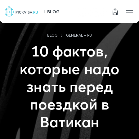
BLOG
Статус заказа
›
BLOG
GENERAL - RU
10 фактов,
которые надо
знать перед
поездкой в
Ватикан