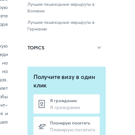
Лучшие пешеходные маршруты в
орую
Боливии
жете
Лучшие пешеходные маршруты в
аря
Германии
кую
TOPICS
реди
 на
о на
Получите визу в один
ах.
клик
олет
обы
Я гражданин
ент-
я и
ших
Планирую посетить