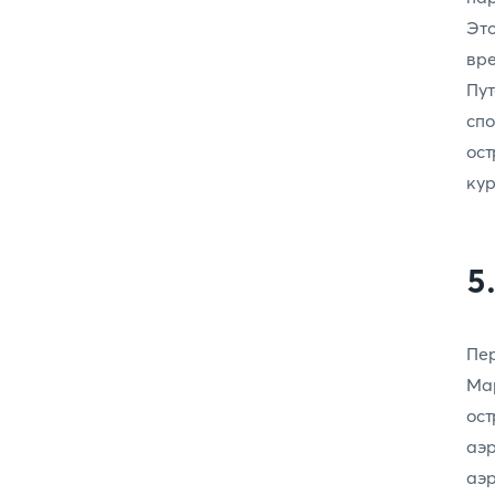
Это
вр
Пу
спо
ос
кур
5
Пе
Ма
ост
аэ
аэ