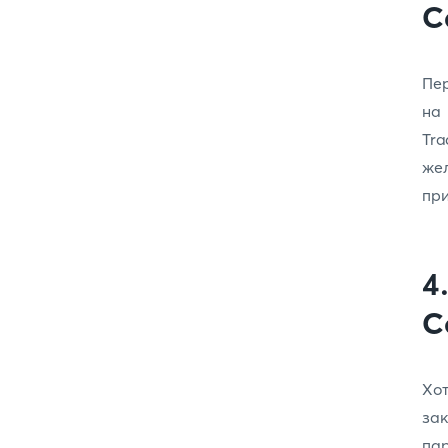
С
Пер
на
Tra
же
пр
4
С
Х
за
па