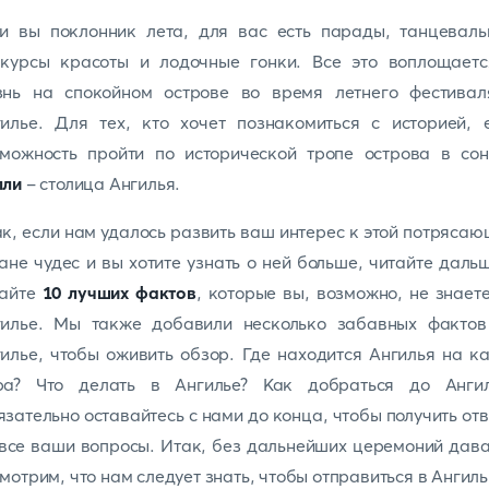
ли вы поклонник лета, для вас есть парады, танцеваль
нкурсы красоты и лодочные гонки. Все это воплощаетс
знь на спокойном острове во время летнего фестивал
илье. Для тех, кто хочет познакомиться с историей, 
зможность пройти по исторической тропе острова в сон
лли
- столица Ангилья.
к, если нам удалось развить ваш интерес к этой потряса
ане чудес и вы хотите узнать о ней больше, читайте даль
найте
10 лучших фактов
, которые вы, возможно, не знает
гилье. Мы также добавили несколько забавных фактов
илье, чтобы оживить обзор. Где находится Ангилья на к
ра? Что делать в Ангилье? Как добраться до Ангил
зательно оставайтесь с нами до конца, чтобы получить от
все ваши вопросы. Итак, без дальнейших церемоний дав
мотрим, что нам следует знать, чтобы отправиться в Ангил