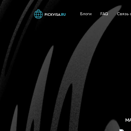
Блоги
FAQ
Связь 
М