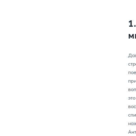
1
м
Дав
стр
по
при
во
эт
вос
спи
на
Ан