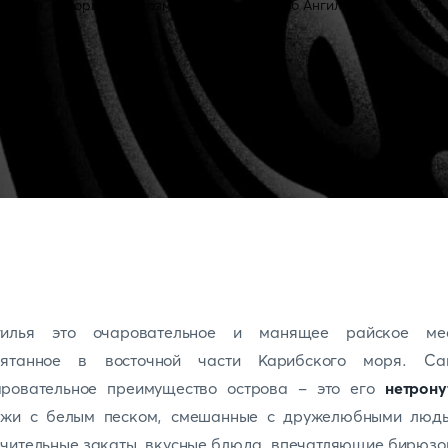
гилья это очаровательное и манящее райское мес
рятанное в восточной части Карибского моря. Са
аровательное преимущество острова - это его
нетрону
яжи с белым песком, смешанные с дружелюбными людь
чительные закаты, вкусные блюда, впечатляющие бирюз