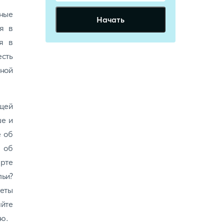
ные
Начать
я в
я в
есть
ной
ющей
ше и
е об
 об
арте
ьи?
веты
айте
ью.