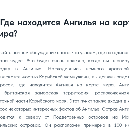
.Где находится Ангилья на кар
ира?
айте начнем обсуждение с того, что узнаем, где находится
ана чудес. Это будет очень полезно, когда вы планир
ездку в Ангилью. Насладившись немного красото
влекательностью Карибской жемчужины, вы должны зада
просом, где находится Ангилья на карте мира. Анги
о британская заморская территория, расположенна
точной части Карибского моря. Этот пункт также входит в
сок некоторых интересных фактов об Ангилье. Остров Анг
ходится к северу от Подветренных островов на Ма
тильских островах. Он расположен примерно в 100 к