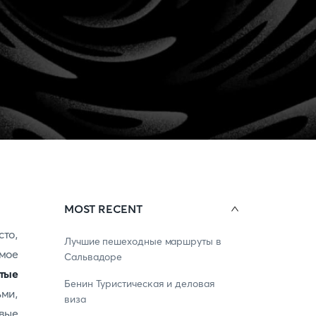
MOST RECENT
то,
Лучшие пешеходные маршруты в
мое
Сальвадоре
тые
Бенин Туристическая и деловая
ми,
виза
овые