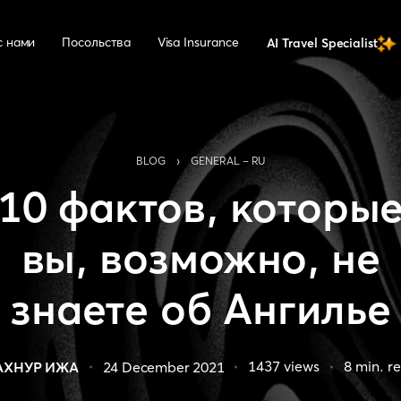
с нами
Посольства
Visa Insurance
AI Travel Specialist
›
BLOG
GENERAL - RU
10 фактов, которы
вы, возможно, не
знаете об Ангилье
1437
views
8
min. r
АХНУР ИЖА
24 December 2021