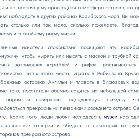
ы и по-настоящему прохладная атмосфера острова, кот
ьзя наблюдать в других районах Карибского моря. Вы мо
лать столько или так мало, сколько пожелаете, благод
ному и спокойному ритму жизни.
зличные искатели спокойствия посещают эту карибс
чужину, чтобы нырять или нырять с маской и трубкой с
бных затонувших кораблей и рифов, растягиваться
ковистых нитях этого места, играть в Робинзона Круз
ибрежных островах Ангильи и плавать в бирюзовых вод
ме того, посетители обычно садятся на небольшой сам
и паром и совершают однодневную поездку, чт
юбоваться прекрасными пейзажами соседнего острова С
ртс. Кроме того, люди любят исследовать
музеи
наследи
дожественные галереи и обедать в некоторых из луч
торанов прекрасного острова.