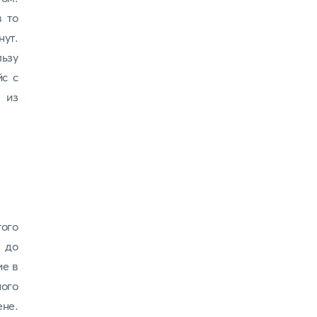
в то
ут.
ьзу
йс с
 из
ого
 до
ие в
ого
не.