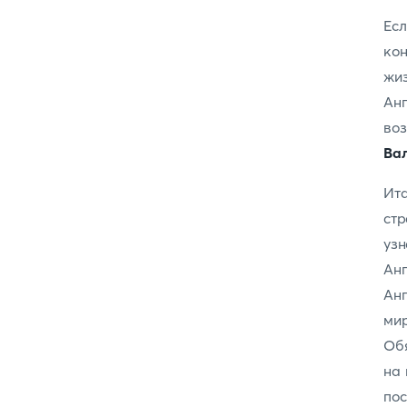
Ес
ко
жи
Анг
во
Ва
Ита
стр
уз
Ан
Анг
ми
Обя
на 
пос