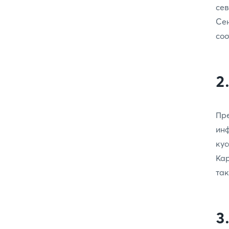
се
Се
соо
2
Пр
инф
кус
Кар
так
3