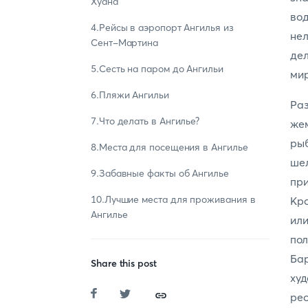
Хуана
вод
4.Рейсы в аэропорт Ангилья из
нел
Сент-Мартина
де
5.Сесть на паром до Ангильи
мир
6.Пляжи Ангильи
Ра
7.Что делать в Ангилье?
жем
ры
8.Места для посещения в Ангилье
шел
9.Забавные факты об Ангилье
пр
10.Лучшие места для проживания в
Кро
Ангилье
ил
пол
Ба
Share this post
ху
рес