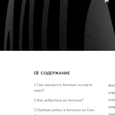
СОДЕРЖАНИЕ
1.Где находится Ангилья на карте
Ан
мира?
сп
оч
2.Как добраться до Ангильи?
пл
3.Прямые рейсы в Ангилью из Сан-
зна