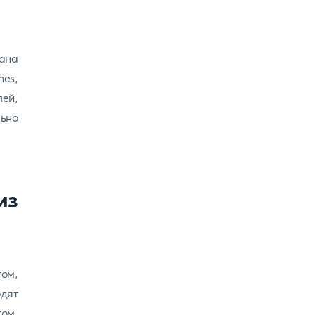
уана
es,
лей,
ьно
из
ом,
дят
ом.