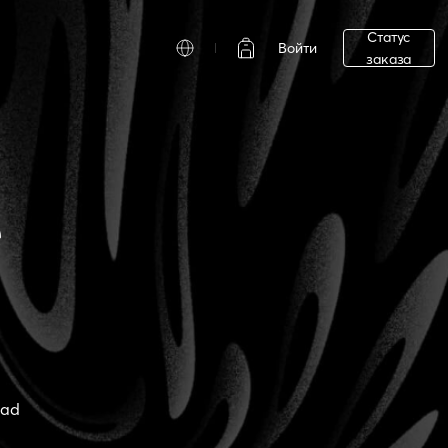
Статус
Войти
заказа
е
ead