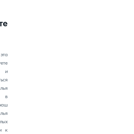
те
 эта
уете
й и
ться
лья
я в
 наш
илья
лых
м к