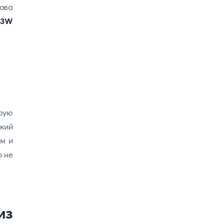
ова
63W
рую
ький
ом и
о не
из