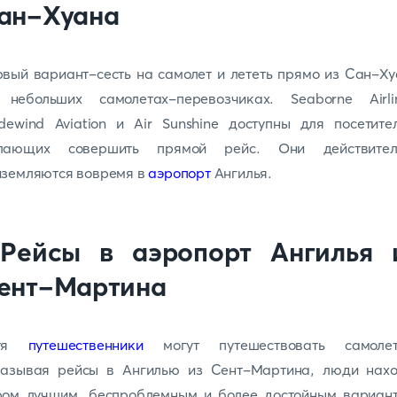
ан-Хуана
вый вариант-сесть на самолет и лететь прямо из Сан-Х
 небольших самолетах-перевозчиках. Seaborne Airlin
dewind Aviation и Air Sunshine доступны для посетите
лающих совершить прямой рейс. Они действител
иземляются вовремя в
аэропорт
Ангилья.
.Рейсы в аэропорт Ангилья 
ент-Мартина
отя
путешественники
могут путешествовать самолет
казывая рейсы в Ангилью из Сент-Мартина, люди нахо
ром лучшим, беспроблемным и более достойным вариант