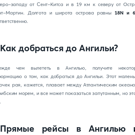
веро-западу от Сент-Китса и в 19 км к северу от Остр
нт-Мартин. Долгота и широта острова равны
18N и 
тветственно.
.Как добраться до Ангильи?
ежде чем вылететь в Ангилью, получите некото
ормацию о том, как добраться до Ангильи. Этот мален
очек рая, кажется, плавает между Атлантическим океан
ибским морем, и все может показаться запутанным, но эт
.
.Прямые рейсы в Ангилью 