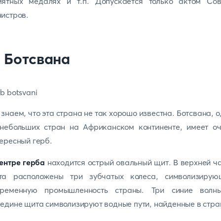
мятных медалях и т.п. Допускается только актом Сов
истров.
. Ботсвана
знаем, что эта страна не так хорошо известна. Ботсвана, 
 небольших стран на Африканском континенте, имеет оч
ересный герб.
ентре герба
находится острый овальный щит. В верхней ч
та расположены три зубчатых колеса, символизирую
временную промышленность страны. Три синие волн
едине щита символизируют водные пути, найденные в стра