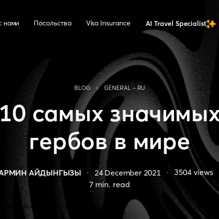
с нами
Посольства
Visa Insurance
AI Travel Specialist
›
BLOG
GENERAL - RU
10 самых значимы
гербов в мире
3504
views
АРМИН АЙДЫНГЫЗЫ
24 December 2021
7
min. read