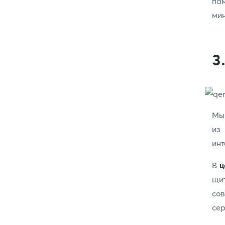
па
мин
3
Мы 
из
инт
В
ц
щи
со
сер