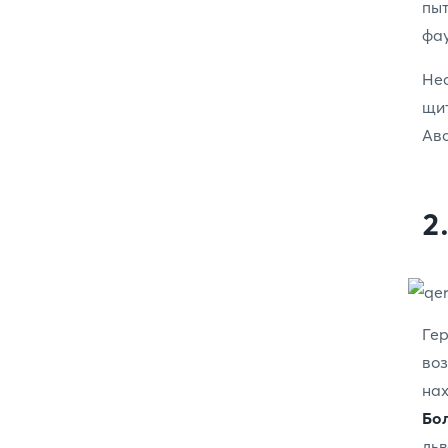
пыт
фау
Не
щи
Авс
2
Ге
во
на
Бо
льв