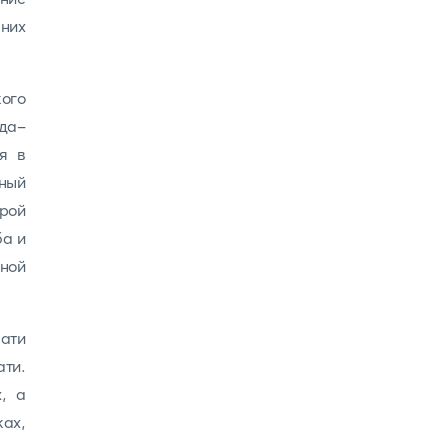
 них
ого
да-
я в
ный
рой
ба и
ьной
ати
ати.
, а
ках,