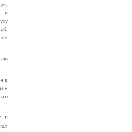
ит,
и и
уру
рб,
том
ыло
ан в
ом V
ого
. Я
гда