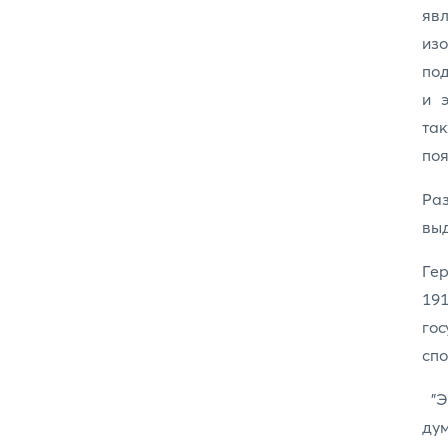
яв
из
по
и 
та
поя
Ра
выд
Гер
191
го
спо
"Э
ду