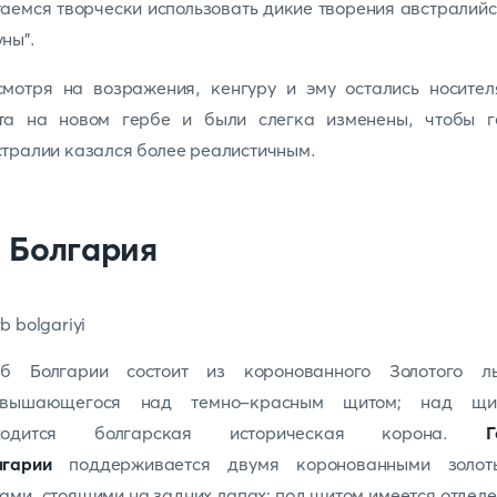
аемся творчески использовать дикие творения австралий
ны".
смотря на возражения, кенгуру и эму остались носител
та на новом гербе и были слегка изменены, чтобы г
тралии казался более реалистичным.
. Болгария
рб Болгарии состоит из коронованного Золотого ль
звышающегося над темно-красным щитом; над щи
ходится болгарская историческая корона.
Г
лгарии
поддерживается двумя коронованными золот
ами, стоящими на задних лапах; под щитом имеется отдел