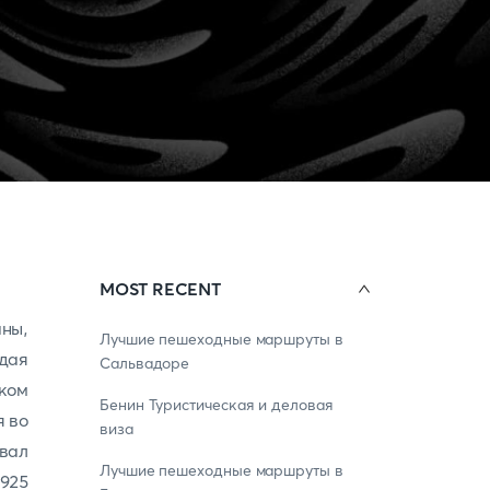
MOST RECENT
аны,
Лучшие пешеходные маршруты в
ждая
Сальвадоре
ком
Бенин Туристическая и деловая
я во
виза
вал
Лучшие пешеходные маршруты в
925