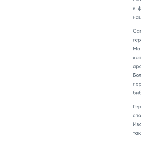
в ф
нац
Са
ге
Ма
ко
ар
Бол
пер
би
Ге
спо
Из
так