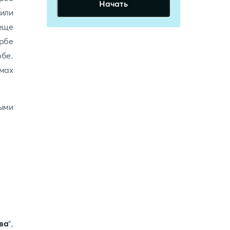
Начать
 или
 еще
рбе
рбе.
емах
ными
ва
”,