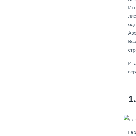
Исп
лис
од
Азе
Все
стр
Ита
гер
1
Ге