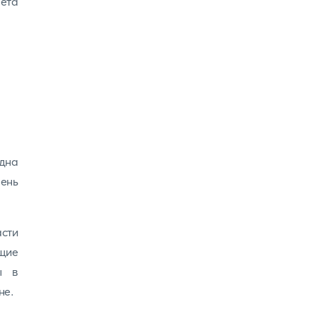
ета
одна
ень
асти
щие
ы в
не.