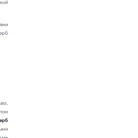
ской
ями
ерб
ва,
том
ерб
ыми
ение