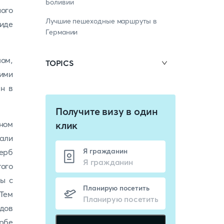
Боливии
ного
Лучшие пешеходные маршруты в
виде
Германии
лом,
TOPICS
ими
н в
Получите визу в один
ном
клик
вали
Я гражданин
ерб
того
цы с
Планирую посетить
 Тем
идов
ербе