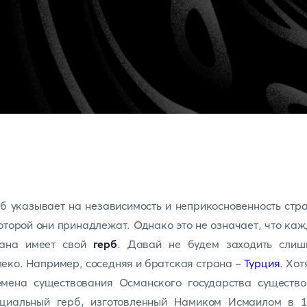
б указывает на независимость и неприкосновенность стр
оторой они принадлежат. Однако это не означает, что ка
рана имеет свой
герб
. Давай не будем заходить слиш
еко. Например, соседняя и братская страна -
Турция
. Хот
емена существования Османского государства существо
ециальный герб, изготовленный Намиком Исмаилом в 1