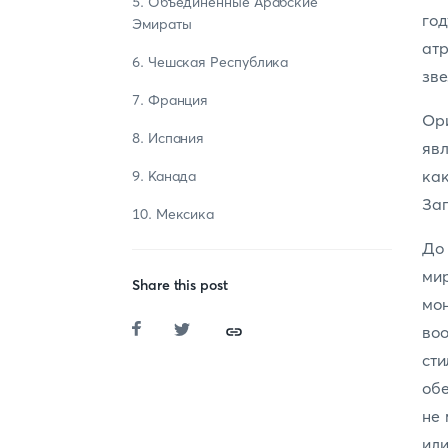
5. Объединенные Арабские
год
Эмираты
атр
6. Чешская Республика
зве
7. Франция
Ори
8. Испания
яв
ка
9. Канада
Зап
10. Мексика
До
мир
Share this post
мо
во
сти
обе
не 
или