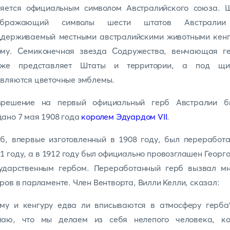
ляется официальным символом Австралийского союза. Щ
ображающий символы шести штатов Австрали
ддерживаемый местными австралийскими животными кенг
эму. Семиконечная звезда Содружества, венчающая ге
кже представляет Штаты и территории, а под щи
вляются цветочные эмблемы.
зрешение на первый официальный герб Австралии б
ано 7 мая 1908 года
королем Эдуардом VII
.
б, впервые изготовленный в 1908 году, был переработ
1 году, а в 1912 году был официально провозглашен Георг
сударственным гербом. Переработанный герб вызвал мн
ров в парламенте. Член Вентворта, Вилли Келли, сказал:
му и кенгуру едва ли вписываются в атмосферу герба"
маю, что мы делаем из себя нелепого человека, ко