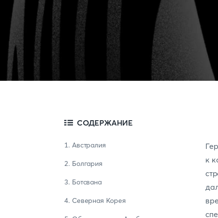
СОДЕРЖАНИЕ
1. Австралия
Гер
к к
2. Болгария
ст
3. Ботсвана
дал
вр
4. Северная Корея
сп