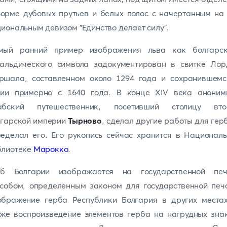
орме дубовых прутьев и белых полос с начертанным на
иональным девизом "Единство делает силу".
мый ранний пример изображения льва как болгарск
ральдического символа задокументирован в свитке Лор
ршала, составленном около 1294 года и сохранившемс
пии примерно с 1640 года. В конце XIV века аноним
абский путешественник, посетивший столицу вто
гарской империи
Тырново
, сделал другие работы для гер
еделал его. Его рукопись сейчас хранится в Национал
блиотеке
Марокко
.
рб Болгарии изображается на государственной печ
собом, определенным законом для государственной печ
ображение герба Республики Болгария в других местах
же воспроизведение элементов герба на нагрудных зна