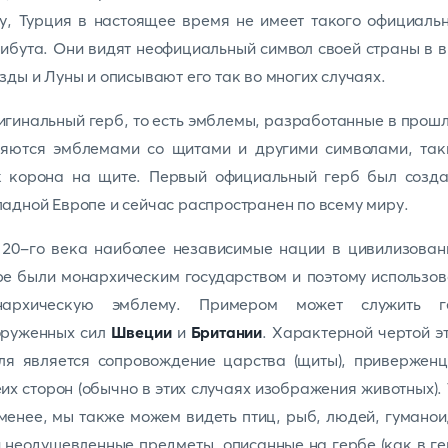
у, Турция в настоящее время не имеет такого официаль
ибута. Они видят неофициальный символ своей страны в 
зды и Луны и описывают его так во многих случаях.
гинальный герб, то есть эмблемы, разработанные в прош
ляются эмблемами со щитами и другими символами, так
к корона на щите. Первый официальный герб был созда
адной Европе и сейчас распространен по всему миру.
 20-го века наиболее независимые нации в цивилизован
е были монархическим государством и поэтому использо
нархическую эмблему. Примером может служить г
оруженных сил
Швеции
и
Британии
. Характерной чертой э
ля является сопровождение царства (щиты), привержен
их сторон (обычно в этих случаях изображения животных).
менее, мы также можем видеть птиц, рыб, людей, гумано
 неодушевленные предметы, описанные на гербе (как в г