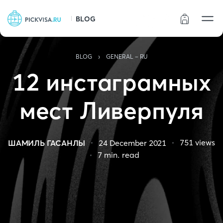
BLOG
Статус заказа
›
BLOG
GENERAL - RU
12 инстаграмных
мест Ливерпуля
751
views
ШАМИЛЬ ГАСАНЛЫ
24 December 2021
7
min. read