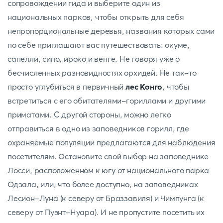
сопровождении гида и выберите один из
национальных парков, чтобы открыть для себя
непропорциональные деревья, названия которых сами
по себе приглашают вас путешествовать: окуме,
сапелли, сипо, ироко и венге. Не говоря уже о
бесчисленных разновидностях орхидей. Не так-то
просто углубиться в первичный
лес Конго
, чтобы
встретиться с его обитателями-гориллами и другими
приматами. С другой стороны, можно легко
отправиться в одно из заповедников горилл, где
охраняемые популяции предлагаются для наблюдения
посетителям. Остановите свой выбор на заповеднике
Лосси, расположенном к югу от национального парка
Одзала, или, что более доступно, на заповедниках
Лесион-Луна (к северу от Браззавиля) и Чимпунга (к
северу от Пуэнт-Нуара). И не пропустите посетить их