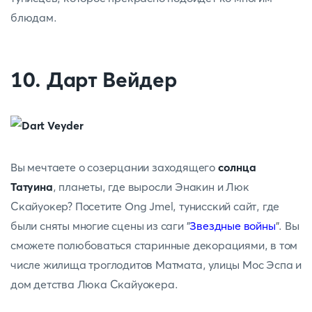
блюдам.
10. Дарт Вейдер
Вы мечтаете о созерцании заходящего
солнца
Татуина
, планеты, где выросли Энакин и Люк
Скайуокер? Посетите Ong Jmel, тунисский сайт, где
были сняты многие сцены из саги "
Звездные войны
". Вы
сможете полюбоваться старинные декорациями, в том
числе жилища троглодитов Матмата, улицы Мос Эспа и
дом детства Люка Скайуокера.