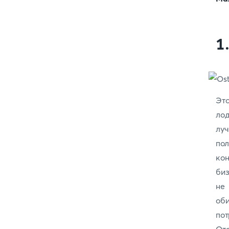
1
Эт
лод
луч
по
кон
биз
не
оби
по