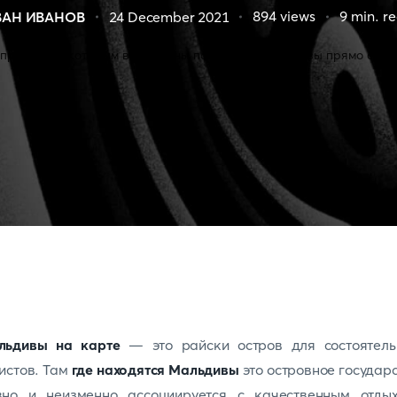
894
views
9
min. r
ВАН ИВАНОВ
24 December 2021
льдивы на карте
— это райски остров для состоятель
истов. Там
где находятся Мальдивы
это островное государ
вно и неизменно ассоциируется с качественным отдых