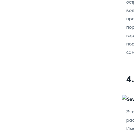
ост
во
пр
пор
взр
по
сам
4
Эт
ра
Им