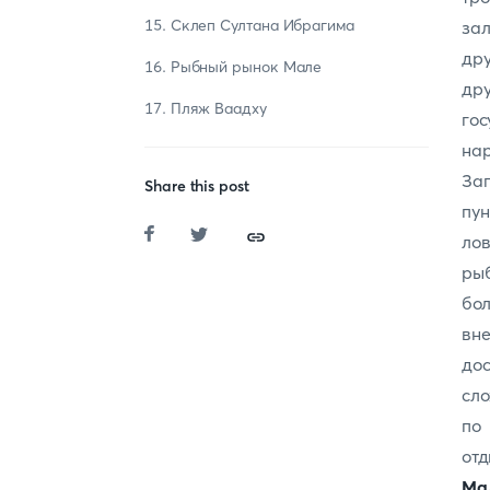
15. Склеп Султана Ибрагима
за
др
16. Рыбный рынок Мале
др
17. Пляж Ваадху
го
на
За
Share this post
пу
лов
ры
бол
в
до
сло
по
от
Ма