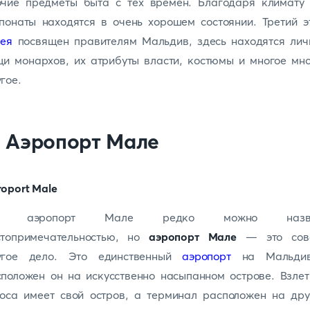
очие предметы быта с тех времен. Благодаря климату 
понаты находятся в очень хорошем состоянии. Третий 
зея
посвящен правителям Мальдив, здесь находятся лич
и монархов, их атрибуты власти, костюмы и многое мн
гое.
. Аэропорт Мале
а аэропорт Мале редко можно назва
стопримечательностью, но
аэропорт Мале
— это сов
угое дело. Это единственный
аэропорт
на Мальдив
положен он на искусственно насыпанном острове. Взле
лоса имеет свой остров, а терминал расположен на дру