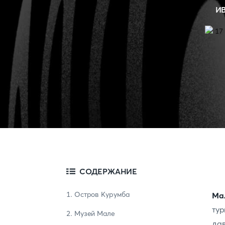
И
СОДЕРЖАНИЕ
1. Остров Курумба
Ма
тур
2. Музей Мале
да