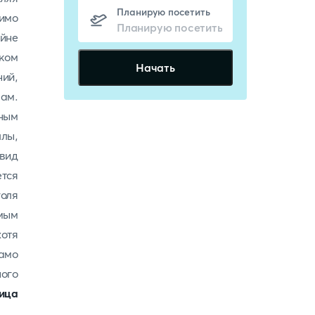
Планирую посетить
имо
йне
ком
Начать
ий,
ам.
ным
лы,
 вид
тся
голя
ым
отя
само
ого
ица