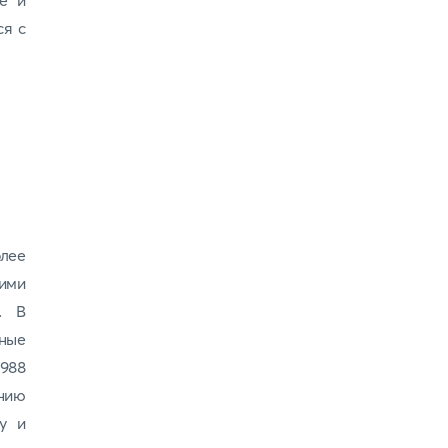
е и
ся с
олее
ими
. В
ные
1988
нию
у и