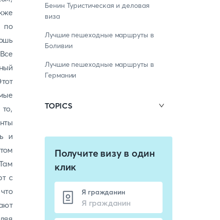
Бенин Туристическая и деловая
кже
виза
 по
Лучшие пешеходные маршруты в
кошь
Боливии
 Все
Лучшие пешеходные маршруты в
ный
Германии
Этот
мые
TOPICS
 то,
анты
ь и
стом
Получите визу в один
 Там
клик
рт с
 что
Я гражданин
вают
ляя