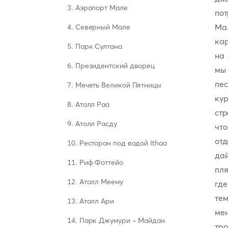
3. Аэропорт Мале
по
Ма
4. Северный Мале
кар
5. Парк Султана
на 
6. Президентский дворец
мы
пес
7. Мечеть Великой Пятницы
ку
8. Атолл Раа
стр
9. Атолл Расду
что
от
10. Ресторан под водой Ithaa
дай
11. Риф Фоттейо
пля
12. Атолл Меему
где
тем
13. Атолл Ари
мен
14. Парк Джумури - Майдан
тр