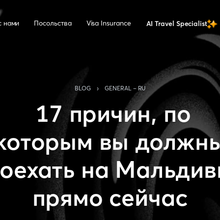
с нами
Посольства
Visa Insurance
AI Travel Specialist
›
BLOG
GENERAL - RU
17 причин, по
которым вы должн
оехать на Мальди
прямо сейчас