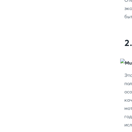
От
экс
быт
2
Это
по
ос
ка
мот
го
ис