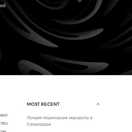
ead
MOST RECENT
ных
Лучшие пешеходные маршруты в
ство
Сальвадоре
ом,