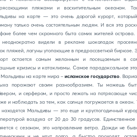
трясающими пляжами и восхитительным океаном. Та
льдивы на карте — это очень дорогой курорт, который
ману только очень состоятельным людям. И вся эта рос
фоне более чем скромного быта самих жителей острова.
 неоднократно видели в рекламе шоколадок просеян
ок пляжей, лагуны утопающие в предрассветной бирюзе. 
рорт остается самым желанным и посещаемым в са
ашные кризисы и катаклизмы. Самое парадоксальное это
 Мальдивы на карте мира
-
исламское государство
. Вари
дыха поражают своим разнообразием. Ты можешь быт
вером, и серфером, и просто лежать на потрясающе чи
же и наблюдать за тем, как солнце погружается в океан.
 находятся Мальдивы — это еще и круглогодичный куро
пературой воздуха от 20 до 30 градусов. Единственное
яется с сезоном, это направление ветра. Дожди не бы
опическими и не идут долго, а быстро проходят, остав