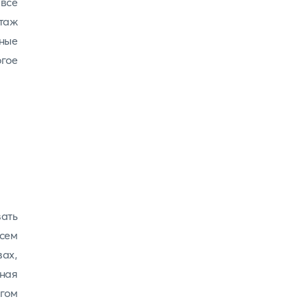
все
этаж
ные
огое
ть
сем
ах,
тная
гом