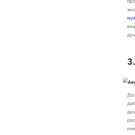
пр
экс
му
вещ
дру
3
Д
до
др
рас
по