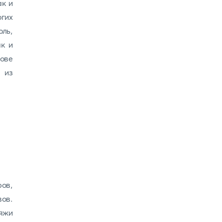
ак и
гих
ль,
ак и
рове
 из
ов,
ов.
ляжи