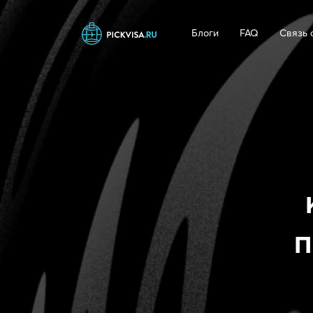
Блоги
FAQ
Связь 
п