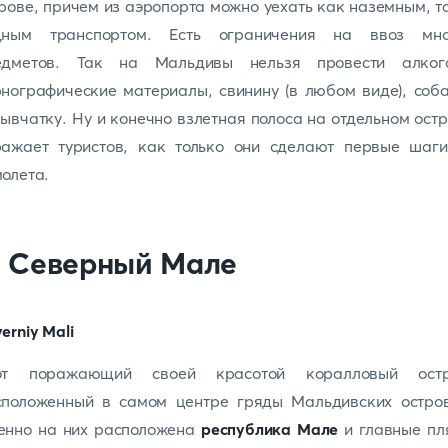
рове, причем из аэропорта можно уехать как наземным, т
дным транспортом. Есть ограничения на ввоз мно
едметов. Так на Мальдивы нельзя провести алкого
нографические материалы, свинину (в любом виде), соб
ывчатку. Ну и конечно взлетная полоса на отдельном ост
ражает туристов, как только они сделают первые шаги
олета.
. Северный Мале
от поражающий своей красотой коралловый остр
сположенный в самом центре гряды Мальдивских остров
енно на них расположена
республика Мале
и главные п