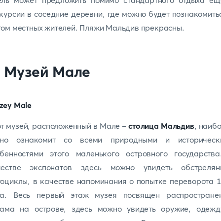
ель может предложить помимо стандартного отдыха ещ
курсии в соседние деревни, где можно будет познакомить
ом местных жителей. Пляжи Мальдив прекрасны.
. Музей Мале
т музей, расположенный в Мале -
столица Мальдив
, наиб
лно ознакомит со всеми природными и историческ
обенностями этого маленького островного государства
честве экспонатов здесь можно увидеть обстрелян
оциклы, в качестве напоминания о попытке переворота 
да. Весь первый этаж музея посвящен распростране
лама на острове, здесь можно увидеть оружие, одежд