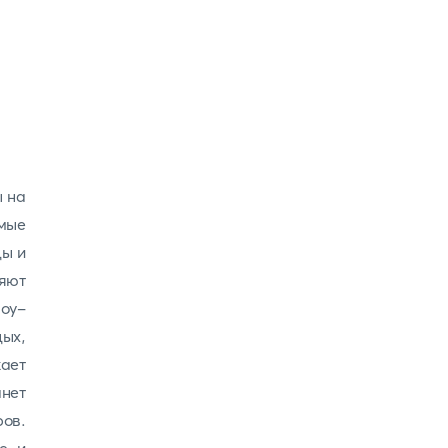
ы на
амые
ды и
яют
шоу-
дых,
ает
анет
ов.