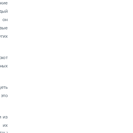
кие
дый
к он
овые
угих
ают
нных
деть
 это
и из
 их