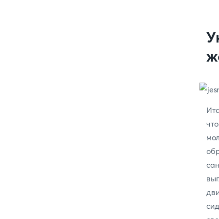
У
ж
Ита
чт
мол
об
сан
выг
дв
сид