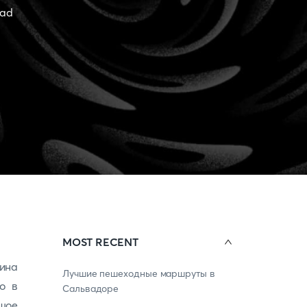
ead
MOST RECENT
ина
Лучшие пешеходные маршруты в
то в
Сальвадоре
ьшое