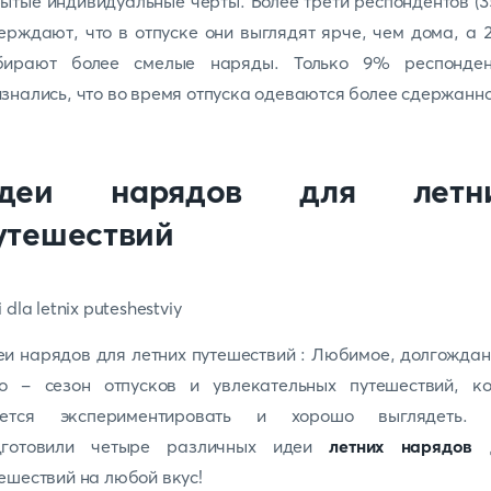
ытые индивидуальные черты. Более трети респондентов (
ерждают, что в отпуске они выглядят ярче, чем дома, а
бирают более смелые наряды. Только 9% респонден
знались, что во время отпуска одеваются более сдержанно
деи нарядов для летн
утешествий
и нарядов для летних путешествий : Любимое, долгожда
то - сезон отпусков и увлекательных путешествий, ко
чется экспериментировать и хорошо выглядеть.
дготовили четыре различных идеи
летних нарядов
д
ешествий на любой вкус!