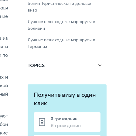
Бенин Туристическая и деловая
ежды
виза
яние
Лучшие пешеходные маршруты в
Боливии
в из
Лучшие пешеходные маршруты в
ия и
Германии
и по
TOPICS
ах и
дкой
ный
Получите визу в один
клик
уют
Я гражданин
бой
кие