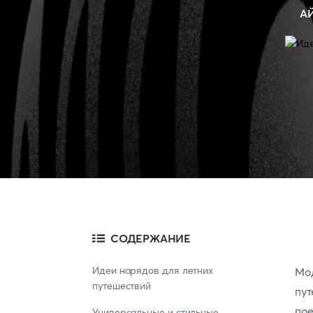
А
СОДЕРЖАНИЕ
Идеи нарядов для летних
Мо
путешествий
пут
пое
Универсальные и стильные