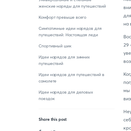
женские наряды для путешествий
вни
дл
Комфорт превыше всего
на 
Симпатичные идеи нарядов для
путешествий: Настоящая леди
Boo
29 
Спортивный шик
уве
Идеи нарядов для зимних
во
путешествий
Ког
Идеи нарядов для путешествий в
самолете
пог
мы
Идеи нарядов для деловых
виз
поездок
Не
Share this post
се
кр