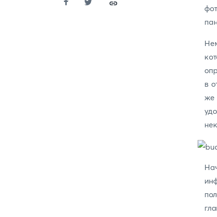
фо
пан
Не
ко
опр
в о
же 
удо
нек
Нач
ин
пол
гл