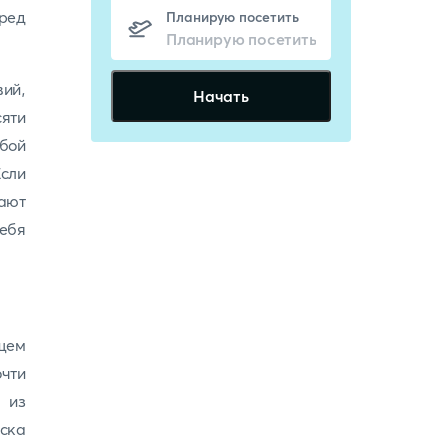
ред
Планирую посетить
ий,
Начать
яти
обой
Если
тают
себя
ищем
чти
а из
ска