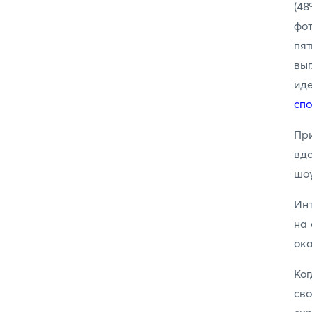
(4
фо
пят
выг
иде
сп
Пр
вдо
шоу
Инт
на 
ока
Ког
св