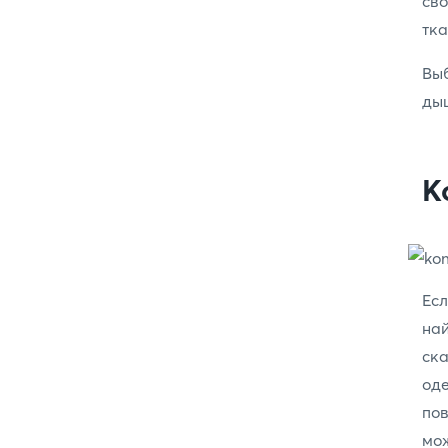
св
тка
Вы
дыш
К
Ес
най
ска
од
пов
мож