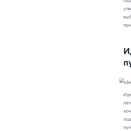
скр
утв
вы
при
И
п
Иде
ле
хо
по
пут