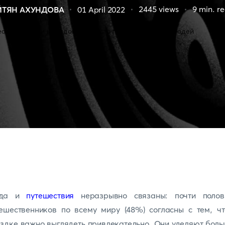
2445
views
9
min. r
ЙТЯН АХУНДОВА
01 April 2022
да и
путешествия
неразрывно связаны: почти полов
ешественников по всему миру (48%) согласны с тем, ч
здке важно выглядеть привлекательно. Они уделяют бол