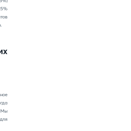
35%)
 25%
тов
.
их
нное
гда
 Мы
ля