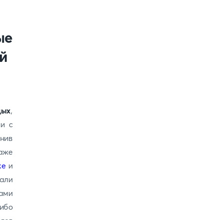
ые
й
дых
,
и с
лнив
аже
ке
и
вали
ами
либо