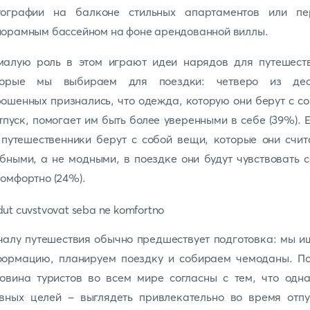
тографии на балконе стильных апартаментов или пе
орамным бассейном на фоне арендованной виллы.
малую роль в этом играют идеи нарядов для путешеств
торые мы выбираем для поездки: четверо из дес
ошенных признались, что одежда, которую они берут с с
тпуск, помогает им быть более уверенными в себе (39%). 
путешественники берут с собой вещи, которые они счи
бными, а не модными, в поездке они будут чувствовать 
омфортно (24%).
алу путешествия обычно предшествует подготовка: мы 
формацию, планируем поездку и собираем чемоданы. По
овина туристов во всем мире согласны с тем, что одн
авных целей - выглядеть привлекательно во время отпу