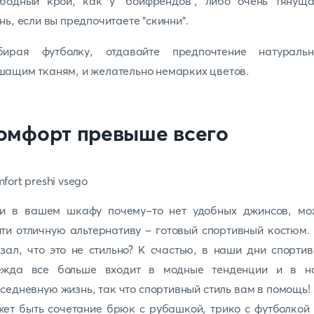
ободный крой, как у "бойфрендов", либо очень тянуща
нь, если вы предпочитаете "скинни".
бирая футболку, отдавайте предпочтение натуральн
ащим тканям, и желательно немарких цветов.
омфорт превыше всего
ли в вашем шкафу почему-то нет удобных джинсов, мо
ти отличную альтернативу - готовый спортивный костюм.
зал, что это не стильно? К счастью, в наши дни спорти
ежда все больше входит в модные тенденции и в н
седневную жизнь, так что спортивный стиль вам в помощь!
ет быть сочетание брюк с рубашкой, трико с футболкой