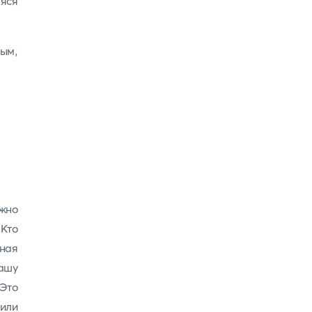
яся
ым,
жно
 Кто
вная
ашу
 Это
 или