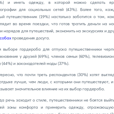
8%) и иметь одежду, в которой можно сделать яр
тографии для социальных сетей (43%). Более того, каж
ый путешественник (19%) настолько заботится о том, ка
лядит во время поездки, что готов тратить деньги на н
и нарядов для путешествий, экономить на экскурсиях и др
особах
проведения досуга.
и выборе гардероба для отпуска путешественники черп
хновение у друзей (69%), членов семьи (60%), телевизио
 (44%) и законодателей моды (37%).
ересно, что почти треть респондентов (30%) хотят выгля
отдыхе лучше, чем люди, с которыми они путешествуют, и
зывает значительное влияние на их выбор гардероба.
да речь заходит о стиле, путешественники не боятся выйт
оей зоны комфорта и примерить одежду, отражающую