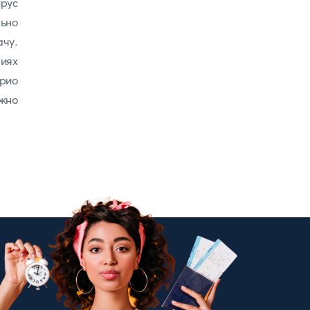
рус
ьно
ачу.
виях
рио
жно