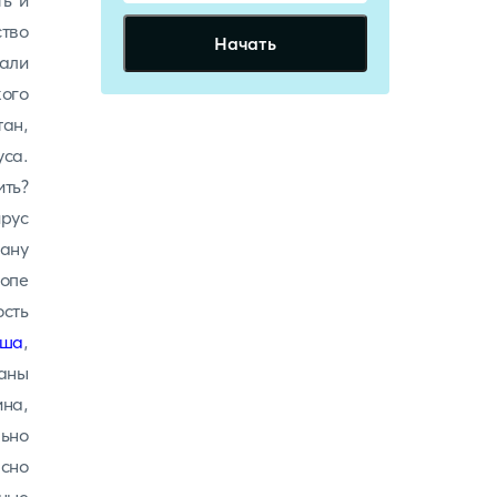
ть и
тво
Начать
али
ого
ан,
уса.
ить?
ирус
ану
ропе
сть
ьша
,
аны
ина,
ьно
асно