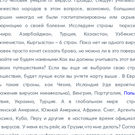
270 человек умерли от вируса. Правда, следует учитыва
вежество народов в этом вопросе, возможно, большинс
ерших никогда не были госпитализированы или скрыв
формацию о своей болезни. Исследуем страны тюркск
ра. Азербайджан, Турция, Казахстан, Узбекист
кменистан, Кыргызстан - 6 стран. Пока нет ни одного вир
овек просто хочет сказать браво, но можно ли в это повер
айте не будем наивными.Как вы должны учитывать этот в
своих путешествиях? Если вы еще не выбрали свою стр
ешествия, будет лучше если вы учтете карту выше . В Ев
ть такие страны, как Чехия, Исландия (где вероятно
ажения вирусом минимальна), Венгрия, Португалия,
Пол
твия, Украина, Турция. А в глобальном мире стр
инской Америки, Южной Америки, Африки. Снег, Аргент
ксика, Куба, Перу и другие в настоящее время официал
 вирусов. У меня есть рейс из Грузии,что мне делать? Согл