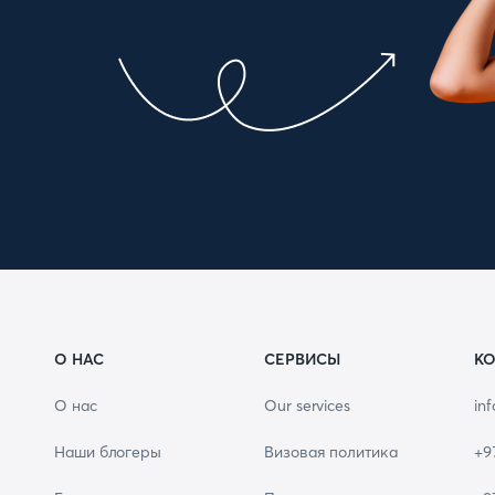
О НАС
СЕРВИСЫ
КО
О нас
Our services
in
Наши блогеры
Визовая политика
+9