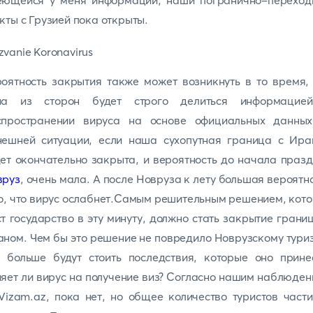
еющейся у меня информации, наши погранично-переход
кты с Грузией пока открыты.
оятность закрытия также может возникнуть в то время,
на из сторон будет строго делиться информацие
спространении вируса на основе официальных данных
нешней ситуации, если наша сухопутная граница с Ира
ет окончательно закрыта, и вероятность до начала праз
вруз
, очень мала. А после Новруза к лету большая вероятн
о, что вирус ослабнет.Самым решительным решением, кот
т государство в эту минуту, должно стать закрытие грани
ном. Чем бы это решение не повредило Новрузскому тури
 больше будут стоить последствия, которые оно прине
яет ли вирус на получение виз? Согласно нашим наблюде
Vizam.az, пока нет, но общее количество туристов част