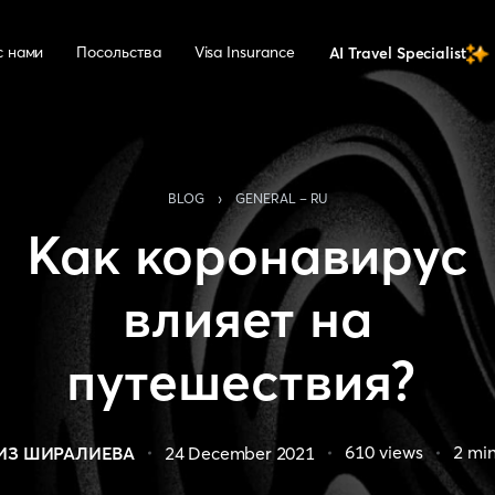
с нами
Посольства
Visa Insurance
AI Travel Specialist
›
BLOG
GENERAL - RU
Как коронавирус
влияет на
путешествия?
610
views
2
min
ИЗ ШИРАЛИЕВА
24 December 2021