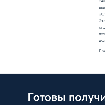
сн
ос
обл
Это
ря
пу
дол
При
Готовы получ