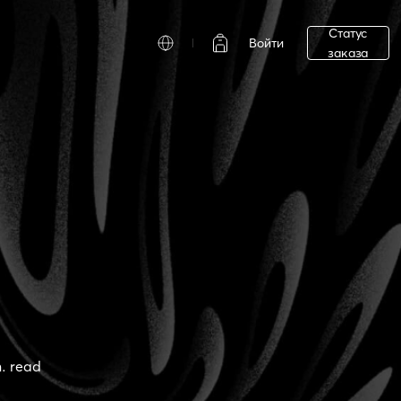
Статус
Войти
заказа
. read