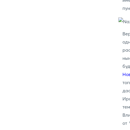
им
пун
Вер
од
ра
ны
буд
Но
тог
дас
Ира
тем
Вли
от 