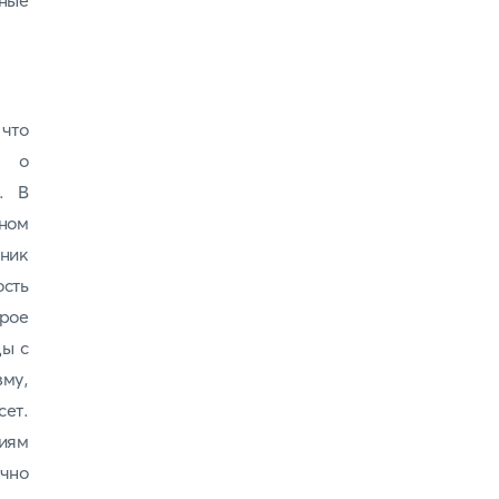
ные
 что
й о
. В
ном
дник
ость
орое
цы с
зму,
сет.
ниям
ично