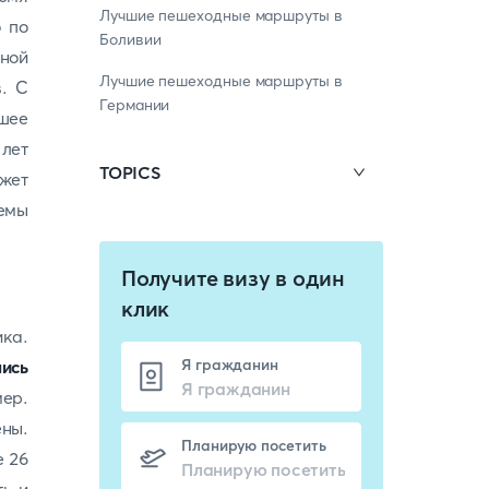
Лучшие пешеходные маршруты в
о по
Боливии
аной
Лучшие пешеходные маршруты в
. С
Германии
шее
 лет
TOPICS
жет
емы
Получите визу в один
клик
ика.
Я гражданин
ись
мер.
ны.
Планирую посетить
е 26