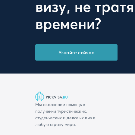
визу, не тратя
времени?
Узнайте сейчас
Мы оказываем помощь в
получении туристических,
студенческих и деловых виз в
любую страну мира.