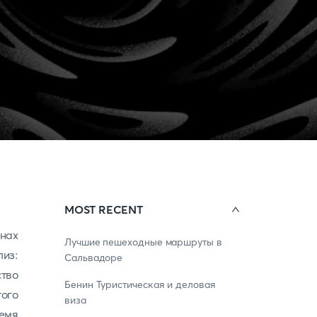
MOST RECENT
анах
Лучшие пешеходные маршруты в
из:
Сальвадоре
ство
Бенин Туристическая и деловая
того
виза
емя