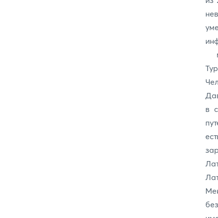
из 
не
ум
ин
ми
Тур
Чел
Дав
в 
пут
ес
зар
Ла
Лат
Ме
без