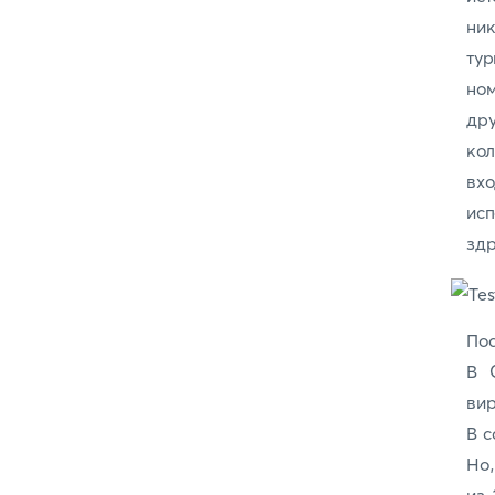
ник
тур
но
дру
кол
вх
ис
здр
Пос
В 
вир
В 
Но,