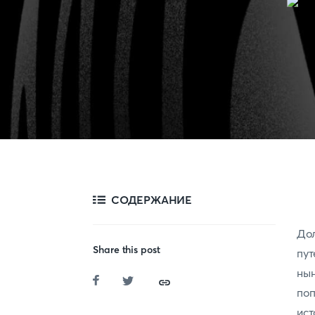
СОДЕРЖАНИЕ
Дол
Share this post
пу
нын
поп
ис