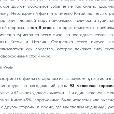
акое другое глобальное событие не так сильно ударил
изму. Неоспоримый факт, что именно Китай является стр
мер один, дающей миру наибольшее количество туристов
гой стороны, в
топ-5 стран
, которые принимают наиболь
ичество туристов со всего мира, за последние несколько
одят Китай и Италия. Статистика этого вируса мо
пользоваться как средство, которое покажет силу сист
авоохранения стран мира.
мотрите на факты по странам из вышеупомянутого источн
Сингапуре на сегодняшний день
93 человека заразил
усом и 62 из них удалось вылечить. Ни один человек не у
самом Китае 45% зараженных были исцелены или вылече
 с другой стороны, в Иране, где мы хвалим медицину , уж