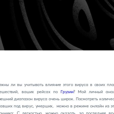
жны ли вы учитывать влияние этого вируса в своих пл
тешествий, ваших рейсах по
Грузии
? Мой личный анал
ешний диапазон вируса очень широк. Посмотреть количе
авших под вирус, умерших, можно в режиме онлайн из э
точника: С легкостью, можно сказать, за последнее вр