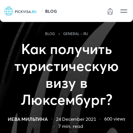
BLOG
Статус заказа
›
BLOG
GENERAL - RU
Как получить
туристическую
визу в
Люксембург?
600
views
ИЕВА МИЛЬТИНА
24 December 2021
7
min. read