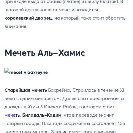
при входе выдают абайю (платье) и шейлу (платок). В
шаговой доступности от мечети находится
королевский дворец
, на который тоже стоит обратить
внимание.
Мечеть Аль-Хамис
Старейшая мечеть
Бахрейна. Cтроилась в течение XI
века с одним минаретом. Далее она перестраивается
дважды в
XIV и XV веках
. Район, в котором стоит
мечеть
,
Биладаль-Кадим
, что в переводе значит
«старый город». Площадь сооружения составляет 455
квадратных метров. Здание имеет традиционную