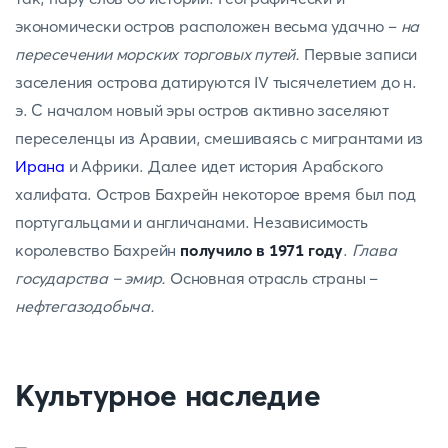
экономически остров расположен весьма удачно –
на
пересечении морских торговых путей.
Первые записи
заселения острова датируются IV тысячелетием до н.
э. С началом новый эры остров активно заселяют
переселенцы из Аравии, смешиваясь с мигрантами из
Ирана
и Африки. Далее идет история Арабского
халифата. Остров Бахрейн некоторое время был под
португальцами и англичанами. Независимость
королевство Бахрейн
получило в
1971 году
.
Глава
государства – эмир.
Основная отрасль страны –
нефтегазодобыча.
Культурное наследие