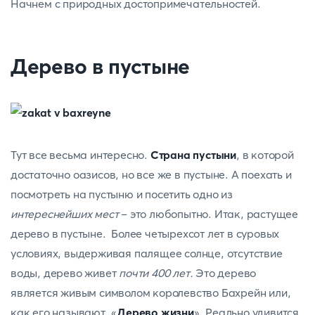
Начнем с природных достопримечательностей.
Дерево в пустыне
Тут все весьма интересно.
Страна пустыни
, в которой
достаточно оазисов, но все же в пустыне. А поехать и
посмотреть на пустыню и посетить одно из
интереснейших мест
– это любопытно. Итак, растущее
дерево в пустыне. Более четырехсот лет в суровых
условиях, выдерживая палящее солнце, отсутствие
воды, дерево живет
почти 400 лет.
Это дерево
является живым символом королевство Бахрейн или,
как его называют, «
Дерево жизни
». Реально удивится