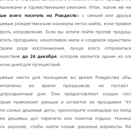
еринками и торжественными ужинами. Итак, какие же м
чше всего посетить на Рождеств
о с семьей или друзья
евые рождественские каникулы легко найти, если прави
рать направление. Если вы хотите пойти против традиц
етить праздники, накапливая мили и создавая единстве
своем роде воспоминания, лучше всего отправитьс
ешествие
до 24 декабря
, которое является одним из с
огих дней для путешествий.
шевые места для посещения во время Рождества обы
реполнены во время праздников, но пустую
едпраздничные дни. Они предоставляют скидки гост
торые приезжают раньше и остаются на праздники. Чт
ти самые дешевые даты, просмотрите календари на пре
лее дешевых дат перелета или пакетов отдыха. Начина
иск заранее, чтобы найти самые дешевые варианты. Ка