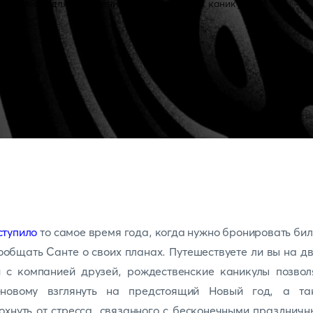
ступило
то самое время года, когда нужно бронировать би
ообщать Санте о своих планах. Путешествуете ли вы на д
и с компанией друзей, рождественские каникулы позвол
-новому взглянуть на предстоящий Новый год, а та
охнуть от стресса, связанного с бесконечными празднич