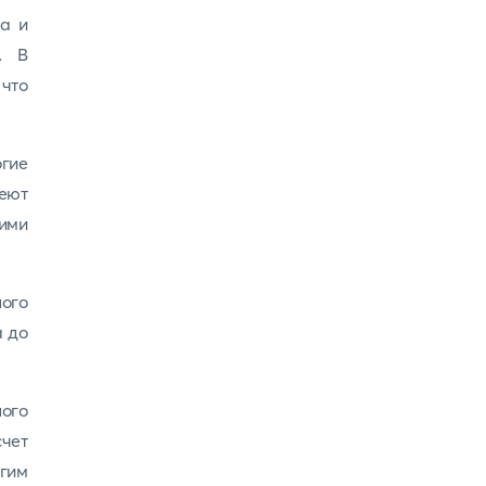
са и
. В
 что
огие
еют
кими
ого
а до
ого
счет
гим