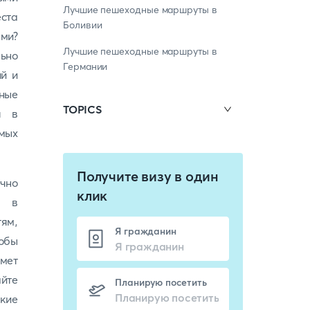
Лучшие пешеходные маршруты в
еста
Боливии
ми?
Лучшие пешеходные маршруты в
льно
Германии
ий и
нные
TOPICS
я в
амых
Получите визу в один
чно
клик
т в
ям,
Я гражданин
обы
дмет
йте
Планирую посетить
кие