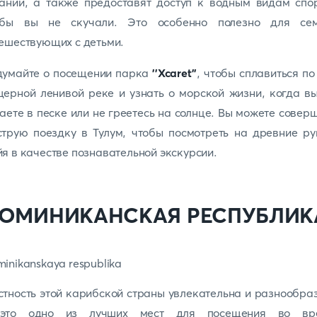
ании, а также предоставят доступ к водным видам спо
обы вы не скучали. Это особенно полезно для сем
ешествующих с детьми.
думайте о посещении парка
''Xcaret''
, чтобы сплавиться по
ерной ленивой реке и узнать о морской жизни, когда в
аете в песке или не греетесь на солнце. Вы можете совер
трую поездку в Тулум, чтобы посмотреть на древние р
я в качестве познавательной экскурсии.
ОМИНИКАНСКАЯ РЕСПУБЛИК
тность этой карибской страны увлекательна и разнообра
это одно из лучших мест для посещения во вр