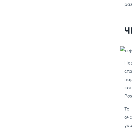
ра
Ч
Не
ст
ца
кот
Рож
Те,
оч
укр