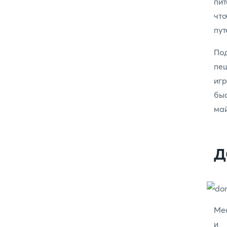
пит
чт
пут
По
пещ
игр
быс
май
Д
Мес
и 