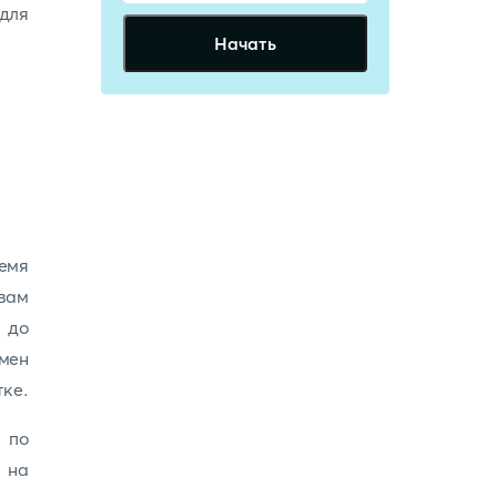
 для
Начать
емя
вам
 до
рмен
тке.
 по
 на