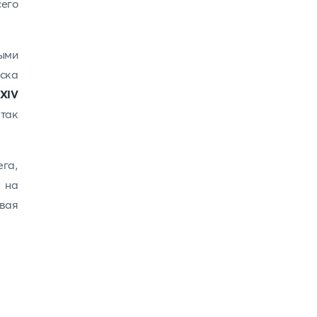
сего
ыми
иска
XIV
 так
га,
я на
вая