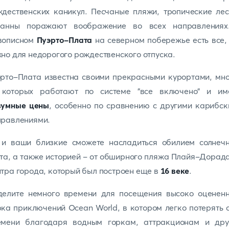
дественских каникул. Песчаные пляжи, тропические ле
ванны поражают воображение во всех направлениях
вописном
Пуэрто-Плата
на северном побережье есть все,
но для недорогого рождественского отпуска.
рто-Плата известна своими прекрасными курортами, мн
 которых работают по системе "все включено" и им
зумные цены
, особенно по сравнению с другими карибс
правлениями.
 и ваши близкие сможете насладиться обилием солнечн
та, а также историей - от обширного пляжа Плайя-Дорад
тра города, который был построен еще в
16 веке
.
делите немного времени для посещения высоко оцененн
ка приключений Ocean World, в котором легко потерять 
емени благодаря водным горкам, аттракционам и дру