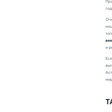
Пра
год
Оч
мощ
тог
ве
и р
Ес
вып
Ас
ми
Т