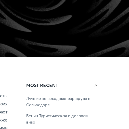
MOST RECENT
леты
Лучшие пешеходные маршруты в
воих
Сальвадоре
яют
Бенин Туристическая и деловая
кже
виза
ными