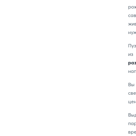
рож
са
жи
нуж
Пуэ
из
ра
на
Вы
све
цен
Вы
пар
вр