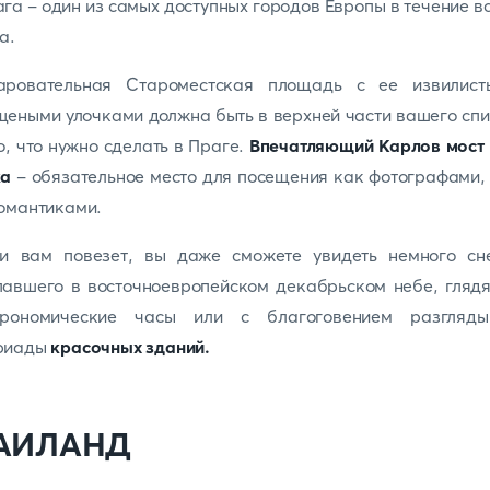
га - один из самых доступных городов Европы в течение в
а.
аровательная Староместская площадь с ее извилист
еными улочками должна быть в верхней части вашего сп
о, что нужно сделать в Праге.
Впечатляющий Карлов мост 
ка
- обязательное место для посещения как фотографами,
омантиками.
ли вам повезет, вы даже сможете увидеть немного сне
авшего в восточноевропейском декабрьском небе, гляд
трономические часы или с благоговением разгляды
риады
красочных зданий.
АИЛАНД