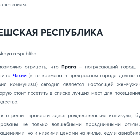
звлечениям.
ЕШСКАЯ
РЕСПУБЛИКА
возможно отрицать, что
Прага
- потрясающий город. 
олица
Чехии
(в те времена в прекрасном городе долгие 
рил коммунизм) сегодня является настоящей жемчужин
орую стоит посетить в списке лучших мест для посещени
дество.
 кто решит провести здесь рождественские каникулы, б
арованы не только волшебными праздничными огням
ашениями, но и низкими ценами на жилье, еду и авиабил