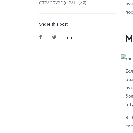
СТРАСБУРГ (ФРАНЦИЯ)
луч
пос
Share this post
М
Ес
ро
ну
бол
и Т
В 
си