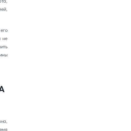
рта,
ей,
 его
ы не
шить
уины
А
зна,
емя