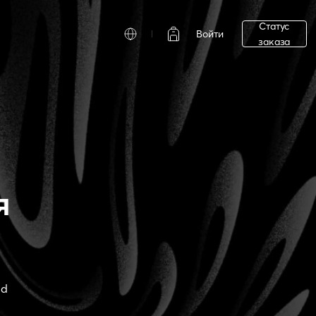
Статус
Войти
заказа
я
ad