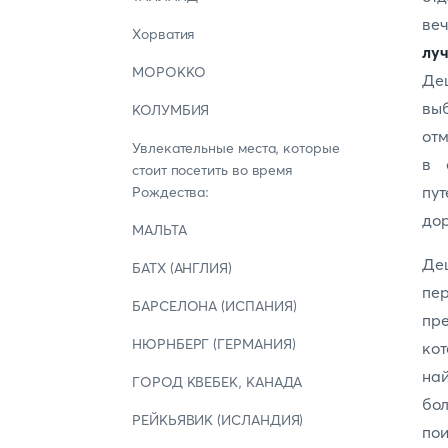
веч
Хорватия
лу
МОРОККО
Деш
выб
КОЛУМБИЯ
отм
Увлекательные места, которые
в 
стоит посетить во время
пут
Рождества:
дор
МАЛЬТА
Де
БАТХ (АНГЛИЯ)
пе
БАРСЕЛОНА (ИСПАНИЯ)
пр
НЮРНБЕРГ (ГЕРМАНИЯ)
ко
най
ГОРОД КВЕБЕК, КАНАДА
бо
РЕЙКЬЯВИК (ИСЛАНДИЯ)
по