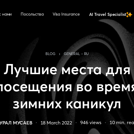
с нами
Посольства
Visa Insurance
AI Travel Specialist
›
BLOG
GENERAL - RU
Лучшие места для
посещения во врем
зимних каникул
946
views
10
min. re
УРАЛ МУСАЕВ
18 March 2022