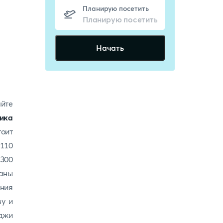
Планирую посетить
Начать
айте
ика
тоит
 110
 300
раны
ния
ву и
джи