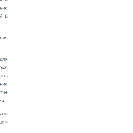
ние
е? В
ения
для
ься
ать
нние
гие
ия.
ь на
щем