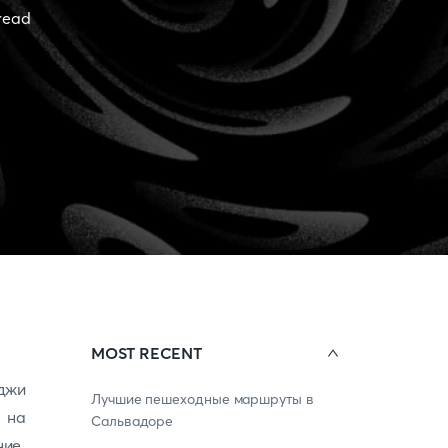
read
MOST RECENT
джи
Лучшие пешеходные маршруты в
 на
Сальвадоре
ние,