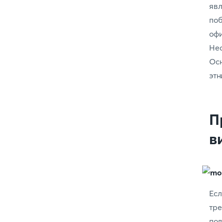
яв
поб
оф
Нес
Осн
этн
П
в
Есл
тр
пол