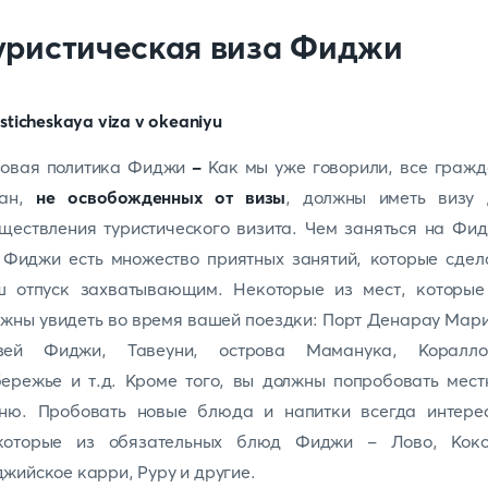
уристическая виза Фиджи
зовая политика Фиджи
-
Как мы уже говорили, все граж
ан,
не освобожденных от визы
, должны иметь визу 
ществления туристического визита. Чем заняться на Фи
 Фиджи есть множество приятных занятий, которые сдел
ш отпуск захватывающим. Некоторые из мест, которые
жны увидеть во время вашей поездки: Порт Денарау Мар
зей Фиджи, Тавеуни, острова Маманука, Коралло
ережье и т.д. Кроме того, вы должны попробовать мес
хню. Пробовать новые блюда и напитки всегда интерес
которые из обязательных блюд Фиджи - Лово, Коко
жийское карри, Руру и другие.