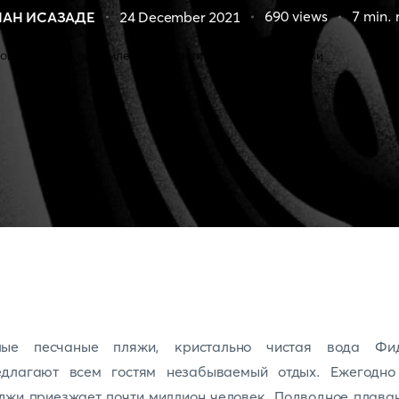
690
views
7
min. 
НАН ИСАЗАДЕ
24 December 2021
лые песчаные пляжи, кристально чистая вода Фи
едлагают всем гостям незабываемый отдых. Ежегодно
жи приезжает почти миллион человек. Подводное плава