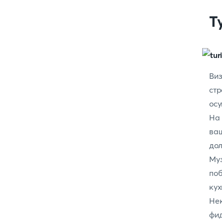
Т
Ви
стр
осу
На
ва
дол
Му
поб
ку
Не
фид