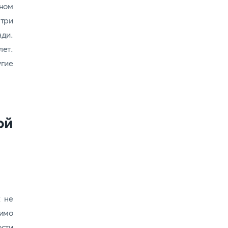
ном
 три
ди.
лет.
угие
ой
х не
имо
ости