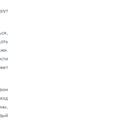
шрут
ься,
дать
жи.
ости
ожет
вом
езд
ны,
ждый