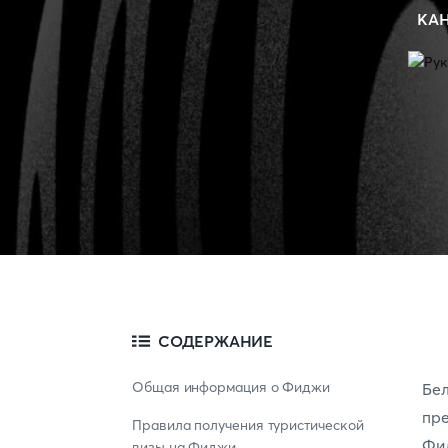
КА
СОДЕРЖАНИЕ
Общая информация о Фиджи
Бе
пр
Правила получения туристической
Фид
визы на Фиджи