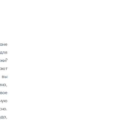
дане
для
джи?
ают
 вы
ина,
вое
тную
но.
да,