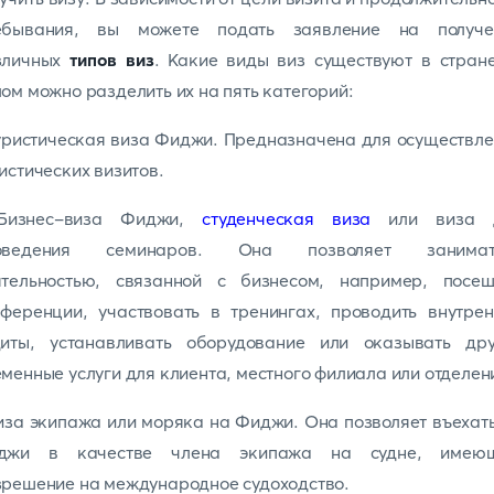
ебывания, вы можете подать заявление на получе
зличных
типов виз
. Какие виды виз существуют в стран
ом можно разделить их на пять категорий:
уристическая виза Фиджи. Предназначена для осуществл
истических визитов.
Бизнес-виза Фиджи,
студенческая виза
или виза 
оведения семинаров. Она позволяет занимат
ятельностью, связанной с бизнесом, например, посещ
ференции, участвовать в тренингах, проводить внутре
диты, устанавливать оборудование или оказывать дру
менные услуги для клиента, местного филиала или отделен
иза экипажа или моряка на Фиджи. Она позволяет въехат
джи в качестве члена экипажа на судне, имею
решение на международное судоходство.