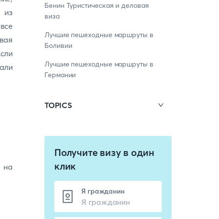
Бенин Туристическая и деловая
 из
виза
 все
Лучшие пешеходные маршруты в
ывая
Боливии
Если
Лучшие пешеходные маршруты в
пали
Германии
TOPICS
Получите визу в один
клик
 на
Я гражданин