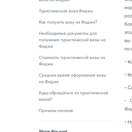
мо
Туристическая виза Фиджи
раз
Как получить визу на Фиджи?
бо
это
Необходимые документы для
получения туристической визы на
вы 
Фиджи
по 
Стоимость туристической визы на
• К
Фиджи
• К
Среднее время оформления визы
на Фиджи
• С
Куда обращаться за туристической
визой?
• 
Фи
Причины отказов
• Н
Share this post