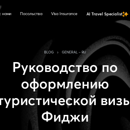
с нами
Посольства
Visa Insurance
AI Travel Specialist
›
BLOG
GENERAL - RU
Руководство по
оформлению
туристической виз
Фиджи