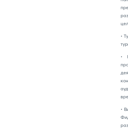
пр
ра
цел
• Т
тур
• 
пр
де
кон
ау
вре
• В
Фи
раз