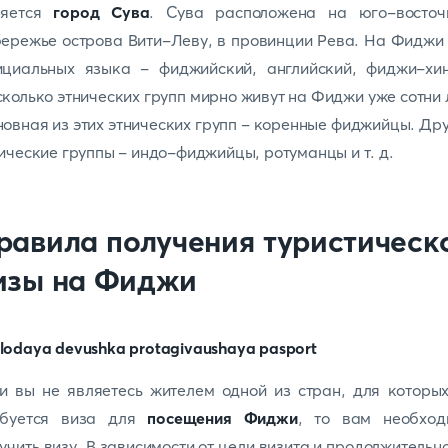
ляется
город Сува
. Сува расположена на юго-восточ
ережье острова Вити-Леву, в провинции Рева. На Фиджи
ициальных языка - фиджийский, английский, фиджи-хин
колько этнических групп мирно живут на Фиджи уже сотни 
овная из этих этнических групп - коренные фиджийцы. Др
ические группы - индо-фиджийцы, ротуманцы и т. д.
равила получения туристическ
изы на Фиджи
и вы не являетесь жителем одной из стран, для которы
ебуется виза для
посещения Фиджи
, то вам необход
учить визу. В зависимости от цели визита и продолжительн