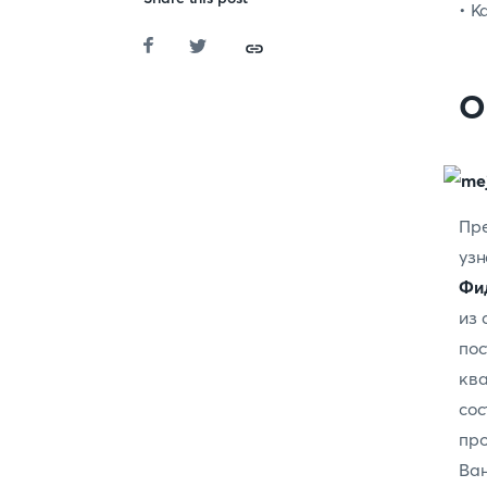
• К
О
Пре
уз
Фи
из 
пос
ква
со
про
Ва