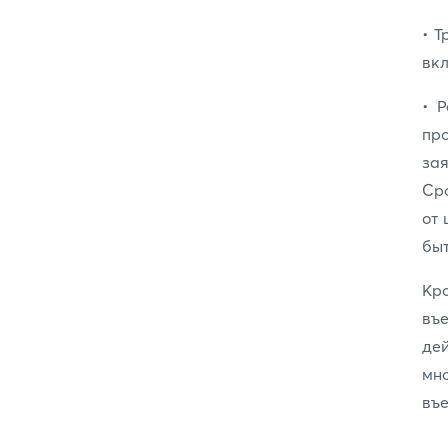
• Т
вкл
• Р
пр
за
Сро
от 
быт
Кр
въ
де
мно
въе