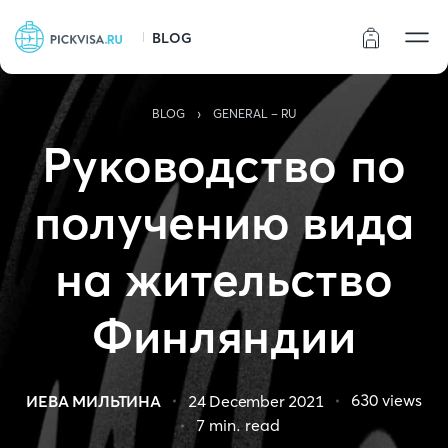
BLOG
Статус заказа
›
BLOG
GENERAL - RU
Руководство по
получению вида
на жительство
Финляндии
630
views
ИЕВА МИЛЬТИНА
24 December 2021
7
min. read