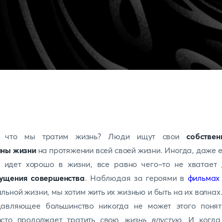
 что мы тратим жизнь? Люди ищут свои
собствен
лны
жизни
на протяжении всей своей жизни. Иногда, даже 
е идет хорошо в жизни, все равно чего-то не хватает 
ущения совершенства
. Наблюдая за героями в
фильма
льной жизни, мы хотим жить их жизнью и быть на их волнах
давляющее большинство никогда не может этого понят
осто продолжает тратить свою
жизнь впустую
. И когда