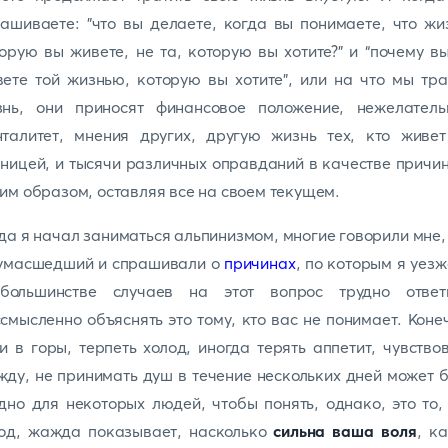
ашиваете: "что вы делаете, когда вы понимаете, что жи
орую вы живете, не та, которую вы хотите?" и “почему в
ете той жизнью, которую вы хотите”, или на что мы тр
знь, они приносят финансовое положение, нежелатель
нталитет, мнения других, другую жизнь тех, кто живет
ницей, и тысячи различных оправданий в качестве причи
им образом, оставляя все на своем текущем.
да я начал заниматься альпинизмом, многие говорили мне,
сумасшедший и спрашивали о
причинах
, по которым я уез
большинстве случаев на этот вопрос трудно ответи
смысленно объяснять это тому, кто вас не понимает. Коне
и в горы, терпеть холод, иногда терять аппетит, чувство
ду, не принимать душ в течение нескольких дней может 
дно для некоторых людей, чтобы понять, однако, это то,
лод, жажда показывает, насколько
сильна ваша воля
, к