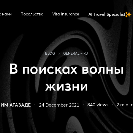
с нами
Посольства
Visa Insurance
AI Travel Specialist
›
BLOG
GENERAL - RU
В поисках волны
жизни
840
views
2
min. 
СИМ АГАЗАДЕ
24 December 2021