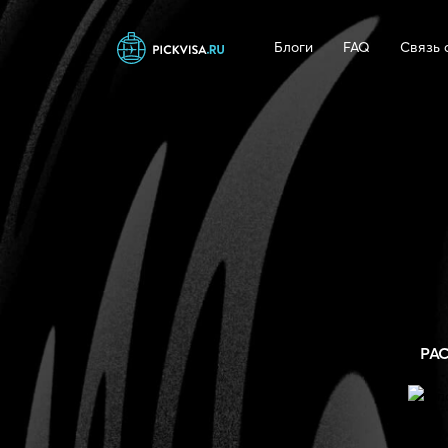
Блоги
FAQ
Связь 
РА