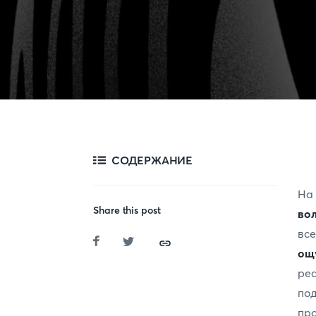
СОДЕРЖАНИЕ
На
Share this post
во
вс
ощ
реа
по
пр