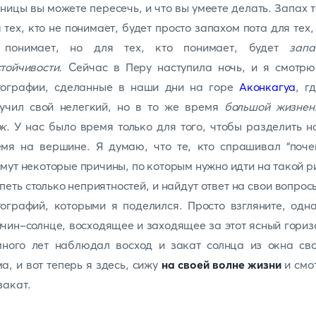
ницы вы можете пересечь, и что вы умеете делать. Запах 
 тех, кто не понимает, будет просто запахом пота для тех,
 понимает, но для тех, кто понимает, будет
запа
тойчивости.
Сейчас в Перу наступила ночь, и я смотрю
тографии, сделанные в наши дни на горе
Аконкагуа
, г
лучил свой нелегкий, но в то же время
большой жизнен
к.
У нас было время только для того, чтобы разделить 
мя на вершине. Я думаю, что те, кто спрашивал “поче
мут некоторые причины, по которым нужно идти на такой р
петь столько неприятностей, и найдут ответ на свои вопрос
ографий, которыми я поделился. Просто взгляните, одн
чин-солнце, восходящее и заходящее за этот ясный гориз
много лет наблюдал восход и закат солнца из окна сво
а, и вот теперь я здесь, сижу
на своей волне жизни
и смо
закат.