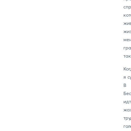
спр
кот
жив
жи
ме
гра
так
Ког
я 
В 
Бес
идт
жаж
тру
го