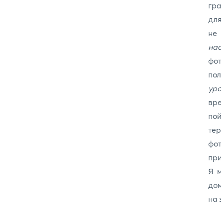
гра
для
не
нас
фо
по
уро
вре
пой
тер
фот
при
Я 
дом
на 