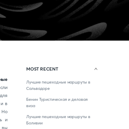
MOST RECENT
ные
Лучшие пешеходные маршруты в
если
Сальвадоре
для
Бенин Туристическая и деловая
х
и в
виза
. Но
Лучшие пешеходные маршруты в
ь и
Боливии
 вы