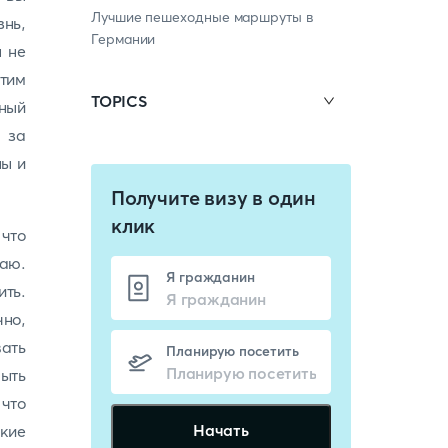
Лучшие пешеходные маршруты в
знь,
Германии
ы не
атим
TOPICS
ный
 за
ны и
Получите визу в один
клик
 что
жаю.
Я гражданин
ть.
чно,
вать
Планирую посетить
быть
 что
Начать
акие