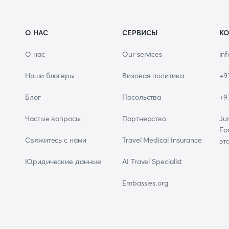
О НАС
СЕРВИСЫ
КО
О нас
Our services
in
Наши блогеры
Визовая политика
+9
Блог
Посольства
+9
Частые вопросы
Партнерство
Ju
Fo
Свяжитесь с нами
Travel Medical Insurance
эт
Юридические данные
AI Travel Specialist
Embassies.org