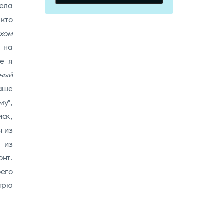
тела
 кто
хом
 на
де я
ный
наше
му”,
иск,
ы из
а из
онт.
его
трю