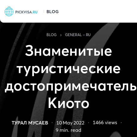
BLOG
Статус за
›
BLOG
GENERAL - RU
Знаменитые
туристические
достопримечатель
Киото
1466
views
ТУРАЛ МУСАЕВ
10 May 2022
9
min. read