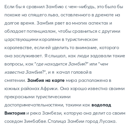
Если бы я сравнил Замбию с чем-нибудь, это было бы
похоже на спящего льва, оставленного в дремоте на
долгое время. Замбия рвет во многих аспектах и
обладает потенциалом, чтобы сравниться с другими
царствующими королями в туристическом
королевстве, если ей уделить то внимание, которого
она заслуживает. Я слышал, как люди задавали такие
вопросы, как "
где находится Замбия
?" или "
чем
известна Замбия
?", и я качал головой в
смятении.
Замбия на карте
мира расположена в
южных районах Африки. Она хорошо известна своими
прекрасными туристическими
достопримечательностями, такими как
водопад
Виктория
и река Замбези, которую она делит со своим
соседом Зимбабве.Столица Замбии город Лусака.