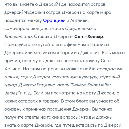
Что вы знаете о Джерси? Где находится остров
Джерси? Чудесный остров Джерси на карте мира
находится между
Францией
и Англией,
самоуправляющаяся часть
Соединенного
Королевства
. Столица Джерси-
Сент-Хелиер
.
Пожалуйста не путайте его с фильмом «Парни из
Джерси» или мюзиклом «Парни из Джерси». Есть много
причин, почему вы должны посетить столицу Сент-
Хелиер. На этом острове вы можете найти
прекрасные
пляжи, сады Джерси, смешанную культуру, торговый
центр Джерси Гарденс, отель “Revere Saint Helier
Jersey”
и т. д. Если вы посмотрите на карту Джерси, о
каких островах я говорю. В этом блоге вы узнаете об
основных причинах посещения Джерси. Вы также
получите ответы на такие вопросы: что вы должны
знать о карте Джерси, где путешествовать по Джерси,