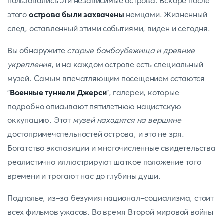
пользовались эти независимые острова. Вскоре после
этого
острова были захвачены
немцами. Жизненный
след, оставленный этими событиями, виден и сегодня.
Вы обнаружите
старые бомбоубежища и древние
укрепления
, и на каждом острове есть специальный
музей. Самым впечатляющим посещением остаются
"
Военные туннели Джерси
", галереи, которые
подробно описывают пятилетнюю нацистскую
оккупацию. Этот
музей находится на вершине
достопримечательностей острова, и это не зря.
Богатство экспозиции и многочисленные свидетельства
реалистично иллюстрируют шаткое положение того
времени и трогают нас до глубины души.
Подполье, из-за безумия национал-социализма, стоит
всех фильмов ужасов. Во время Второй мировой войны