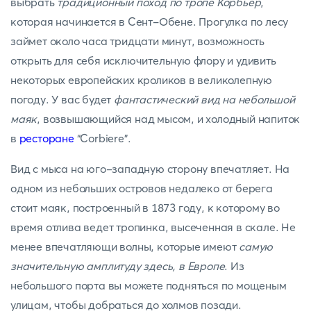
выбрать
традиционный поход по тропе Корбьер
,
которая начинается в Сент-Обене. Прогулка по лесу
займет около часа тридцати минут, возможность
открыть для себя исключительную флору и удивить
некоторых европейских кроликов в великолепную
погоду. У вас будет
фантастический вид на небольшой
маяк
, возвышающийся над мысом, и холодный напиток
в
ресторане
“Corbiere”.
Вид с мыса на юго-западную сторону впечатляет. На
одном из небольших островов недалеко от берега
стоит маяк, построенный в 1873 году, к которому во
время отлива ведет тропинка, высеченная в скале. Не
менее впечатляющи волны, которые имеют
самую
значительную амплитуду здесь, в Европе
. Из
небольшого порта вы можете подняться по мощеным
улицам, чтобы добраться до холмов позади.