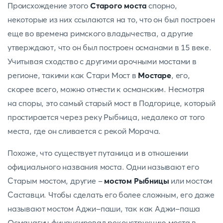
Происхождение этого
Старого моста
спорно,
некоторые из них ссылаются на то, что он был построен
еще во времена римского владычества, а другие
утверждают, что он был построен османами в 15 веке.
Учитывая сходство с другими арочными мостами в
регионе, такими как Стари Мост в
Мостаре
, его,
скорее всего, можно отнести к османским. Несмотря
на споры, это самый старый мост в Подгорице, который
простирается через реку Рыбница, недалеко от того
места, где он сливается с рекой Морача.
Похоже, что существует путаница и в отношении
официального названия моста. Одни называют его
Старым мостом, другие -
мостом Рыбницы
или мостом
Саставци. Чтобы сделать его более сложным, его даже
называют мостом Аджи-паши, так как Аджи-паша
Османагич финансировал реконструкцию моста в