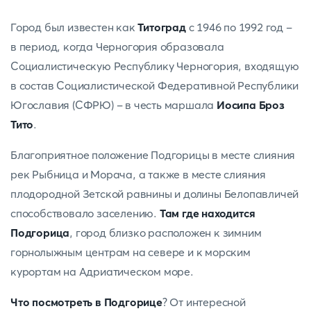
Город был известен как
Титоград
с 1946 по 1992 год -
в период, когда Черногория образовала
Социалистическую Республику Черногория, входящую
в состав Социалистической Федеративной Республики
Югославия (СФРЮ) - в честь маршала
Иосипа Броз
Тито
.
Благоприятное положение Подгорицы в месте слияния
рек Рыбница и Морача, а также в месте слияния
плодородной Зетской равнины и долины Белопавличей
способствовало заселению.
Там где находится
Подгорица
, город близко расположен к зимним
горнолыжным центрам на севере и к морским
курортам на Адриатическом море.
Что посмотреть в Подгорице
? От интересной