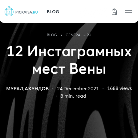
BLOG
Статус заказа
›
BLOG
GENERAL - RU
12 Инстаграмных
мест Вены
1688
views
МУРАД АХУНДОВ
24 December 2021
8
min. read