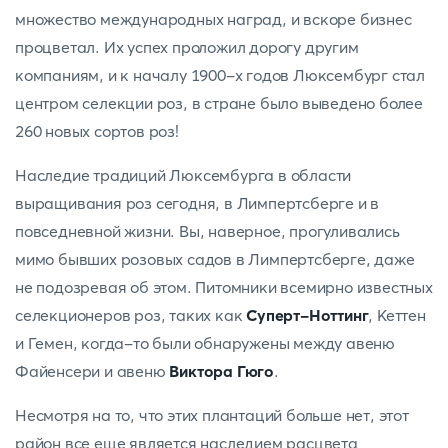
множество международных наград, и вскоре бизнес
процветал. Их успех проложил дорогу другим
компаниям, и к началу 1900-х годов Люксембург стал
центром селекции роз, в стране было выведено более
260 новых сортов роз!
Наследие традиций Люксембурга в области
выращивания роз сегодня, в Лимпертсберге и в
повседневной жизни. Вы, наверное, прогуливались
мимо бывших розовых садов в Лимпертсберге, даже
не подозревая об этом. Питомники всемирно известных
селекционеров роз, таких как
Суперт-Ноттинг
, Кеттен
и Гемен, когда-то были обнаружены между авеню
Файенсери и авеню
Виктора Гюго
.
Несмотря на то, что этих плантаций больше нет, этот
район все еще является наследием расцвета