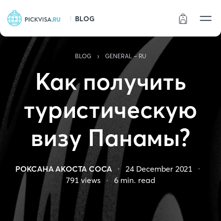
BLOG
Статус заказа
›
BLOG
GENERAL - RU
Как получить
туристическую
визу Панамы?
РОКСАНА АКОСТА СОСА
24 December 2021
791
views
6
min. read