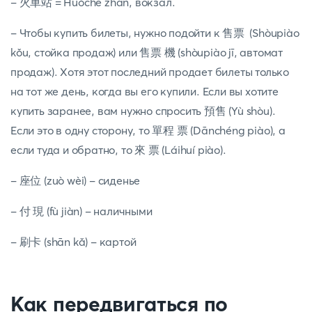
- 火車站 = Huǒchē zhàn, вокзал.
- Чтобы купить билеты, нужно подойти к 售票 (Shòupiào
kǒu, стойка продаж) или 售票 機 (shòupiào jī, автомат
продаж). Хотя этот последний продает билеты только
на тот же день, когда вы его купили. Если вы хотите
купить заранее, вам нужно спросить 預售 (Yù shòu).
Если это в одну сторону, то 單程 票 (Dānchéng piào), а
если туда и обратно, то 來 票 (Láihuí piào).
- 座位 (zuò wèi) - сиденье
- 付 現 (fù jiàn) - наличными
- 刷卡 (shān kǎ) - картой
Как передвигаться по