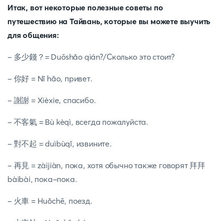
Итак, вот некоторые полезные советы по
путешествию на Тайвань, которые вы можете выучить
для общения:
- 多少錢？= Duōshǎo qián?/Сколько это стоит?
- 你好 = Nǐ hǎo, привет.
- 謝謝 = Xièxie, спасибо.
- 不客氣 = Bù kèqì, всегда пожалуйста.
- 對不起 = duìbùqǐ, извините.
- 再見 = zàijiàn, пока, хотя обычно также говорят 拜拜
bàibài, пока-пока.
- 火車 = Huǒchē, поезд.