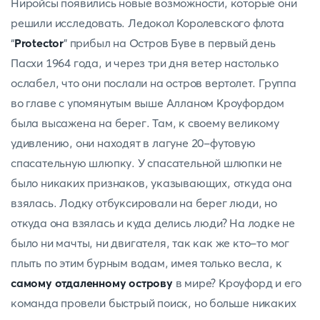
Ниройсы появились новые возможности, которые они
решили исследовать. Ледокол Королевского флота
“
Protector
” прибыл на Остров Буве в первый день
Пасхи 1964 года, и через три дня ветер настолько
ослабел, что они послали на остров вертолет. Группа
во главе с упомянутым выше Алланом Кроуфордом
была высажена на берег. Там, к своему великому
удивлению, они находят в лагуне 20-футовую
спасательную шлюпку. У спасательной шлюпки не
было никаких признаков, указывающих, откуда она
взялась. Лодку отбуксировали на берег люди, но
откуда она взялась и куда делись люди? На лодке не
было ни мачты, ни двигателя, так как же кто-то мог
плыть по этим бурным водам, имея только весла, к
самому отдаленному острову
в мире? Кроуфорд и его
команда провели быстрый поиск, но больше никаких