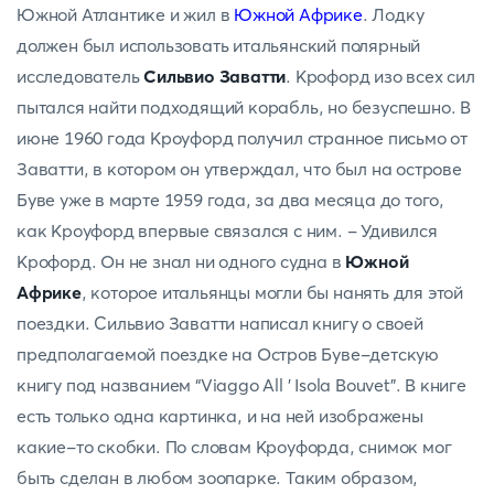
Южной Атлантике и жил в
Южной Африке
. Лодку
должен был использовать итальянский полярный
исследователь
Сильвио Заватти
. Крофорд изо всех сил
пытался найти подходящий корабль, но безуспешно. В
июне 1960 года Кроуфорд получил странное письмо от
Заватти, в котором он утверждал, что был на острове
Буве уже в марте 1959 года, за два месяца до того,
как Кроуфорд впервые связался с ним. - Удивился
Крофорд. Он не знал ни одного судна в
Южной
Африке
, которое итальянцы могли бы нанять для этой
поездки. Сильвио Заватти написал книгу о своей
предполагаемой поездке на Остров Буве-детскую
книгу под названием “Viaggo All ' Isola Bouvet”. В книге
есть только одна картинка, и на ней изображены
какие-то скобки. По словам Кроуфорда, снимок мог
быть сделан в любом зоопарке. Таким образом,