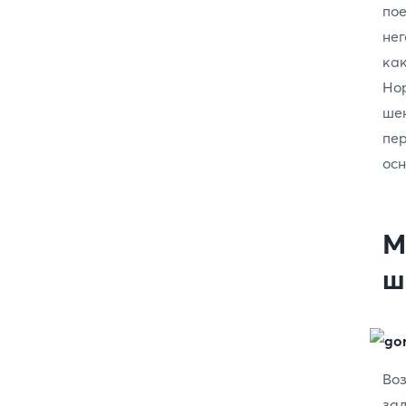
пое
нег
как
Нор
шен
пе
осн
М
ш
Воз
зад