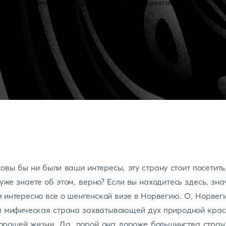
овы бы ни были ваши интересы, эту страну стоит посетить
уже знаете об этом, верно? Если вы находитесь здесь, зна
 интересно все о шенгенской визе в Норвегию. О, Норвеги
а мифическая страна захватывающей дух природной крас
орошей жизни. Да, порой она дороже большинства стран