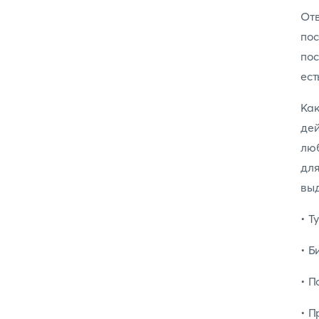
От
по
пос
ест
Ка
де
люб
дл
выд
• Т
• Б
• П
• П