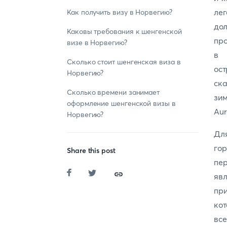
лег
Как получить визу в Норвегию?
дол
Каковы требования к шенгенской
про
визе в Норвегию?
в 
Сколько стоит шенгенская виза в
ост
Норвегию?
ска
Сколько времени занимает
зи
оформление шенгенской визы в
Aur
Норвегию?
Для
гор
Share this post
пе
явл
при
кот
вс