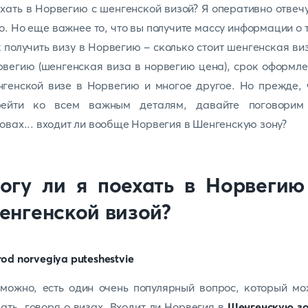
хать в Норвегию с шенгенской визой? Я оперативно отвеч
о. Но еще важнее то, что вы получите массу информации о 
 получить визу в Норвегию - сколько стоит шенгенская ви
вегию (шенгенская виза в норвегию цена), срок оформл
генской визе в Норвегию и многое другое. Но прежде,
рейти ко всем важным деталям, давайте поговорим
овах... входит ли вообще Норвегия в Шенгенскую зону?
огу ли я поехать в Норвегию
енгенской визой?
можно, есть один очень популярный вопрос, который м
ать, говоря о визах. Входит ли Норвегия в
Шенгенскую з