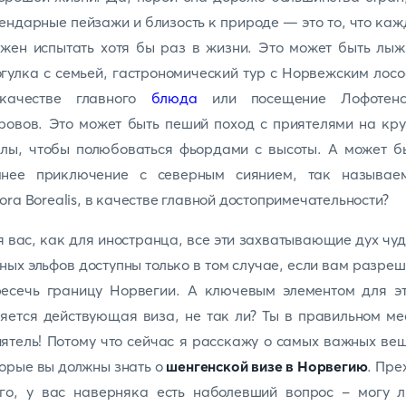
ендарные пейзажи и близость к природе — это то, что ка
жен испытать хотя бы раз в жизни. Это может быть лы
гулка с семьей, гастрономический тур с Норвежским лос
качестве главного
блюда
или посещение Лофотенс
ровов. Это может быть пеший поход с приятелями на кр
лы, чтобы полюбоваться фьордами с высоты. А может б
мнее приключение с северным сиянием, так называе
ora Borealis, в качестве главной достопримечательности?
 вас, как для иностранца, все эти захватывающие дух чу
ных эльфов доступны только в том случае, если вам разре
ресечь границу Норвегии. А ключевым элементом для эт
яется действующая виза, не так ли? Ты в правильном ме
ятель! Потому что сейчас я расскажу о самых важных ве
орые вы должны знать о
шенгенской визе в Норвегию
. Пр
его, у вас наверняка есть наболевший вопрос - могу л