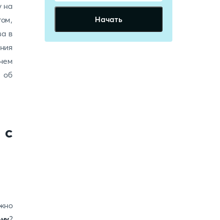
у на
Начать
том,
за в
ения
 чем
 об
 с
ожно
ону
?