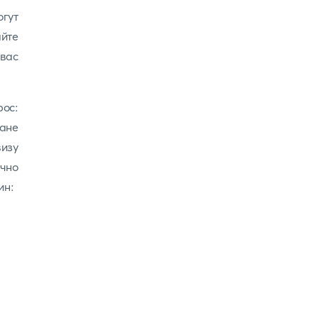
гут
йте
 вас
ос:
ане
визу
чно
ин: