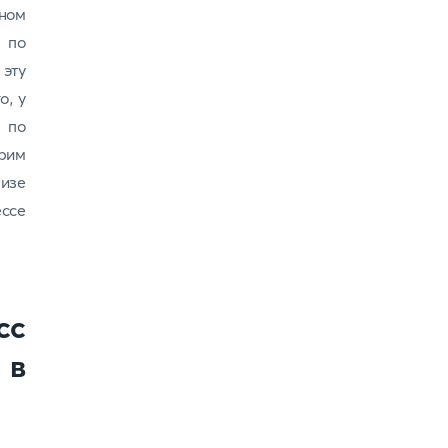
ином
 по
эту
о, у
 по
рим
визе
ессе
сс
 в