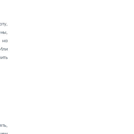
оту,
ены,
е на
Или
ить
ять,
шем