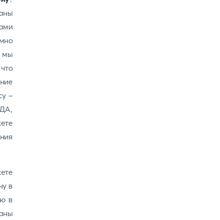
раны
ами
умно
 мы
что
ение
су -
 ДА,
жете
ния
ете
ну в
ию в
аны