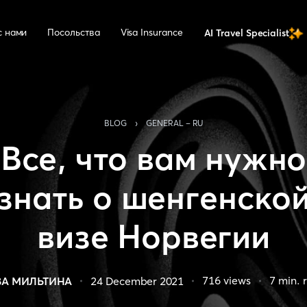
с нами
Посольства
Visa Insurance
AI Travel Specialist
›
BLOG
GENERAL - RU
Все, что вам нужно
знать о шенгенско
визе Норвегии
716
views
7
min. 
ВА МИЛЬТИНА
24 December 2021