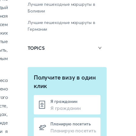
Лучшие пешеходные маршруты в
ждый
Боливии
жная
Лучшие пешеходные маршруты в
осем
Германии
ких
утые
TOPICS
ыть,
мым
Получите визу в один
деса
клик
шено
ого
Я гражданин
сте,
щах,
ежде
Планирую посетить
и я