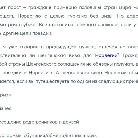
вет прост - граждане примерно половины стран мира мо
сещать Норвегию с целью туризма без визы. Но дава
мотрим глубже. Все становится немного сложнее, если у
ь другие цели поездки.
к я уже говорил в предыдущем пункте, отвечая на вопр
йствительна ли шенгенская виза для
Норвегии
? Гражд
ой страны Шенгенского соглашения не обязаны получать 
я поездки в Норвегию. А шенгенская виза Норвегии обы
ается, если вы путешествуете по одной из следующих прич
уризм
изнес
осещение родственников и друзей
рограммы обучения/обмена/летние школы