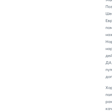
Поз
Ше
Евр
по
на
Нор
нар
дей
ДА,
пу
доп
Хо
пол
рам
ка