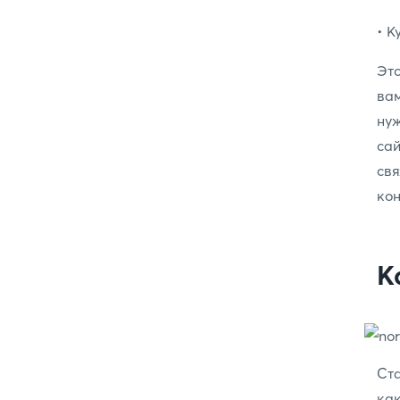
• К
Это
вам
нуж
са
св
кон
К
Ста
ка