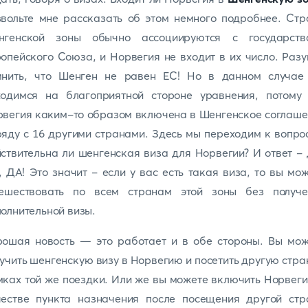
вольте мне рассказать об этом немного подробнее. Ст
нгенской зоны обычно ассоциируются с государств
опейского Союза, и Норвегия не входит в их число. Раз
мнить, что Шенген не равен ЕС! Но в данном случае
ходимся на благоприятной стороне уравнения, потому 
вегия каким-то образом включена в Шенгенское соглаш
яду с 16 другими странами. Здесь мы переходим к вопро
ствительна ли шенгенская виза для Норвегии? И ответ -
 ДА! Это значит - если у вас есть такая виза, то вы мо
тешествовать по всем странам этой зоны без получе
олнительной визы.
рошая новость — это работает и в обе стороны. Вы мож
учить шенгенскую визу в Норвегию и посетить другую стра
ках той же поездки. Или же вы можете включить Норвег
честве пункта назначения после посещения другой стр