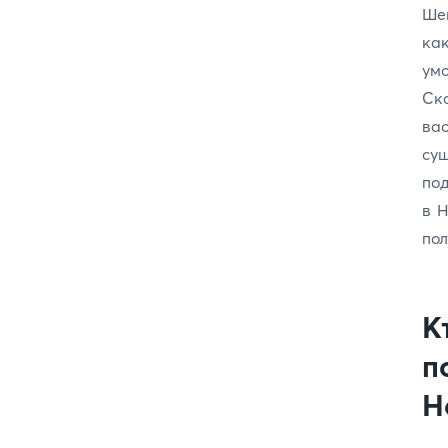
Шен
ка
ум
Ска
ва
су
под
в Н
пол
К
п
Н