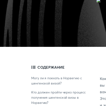
СОДЕРЖАНИЕ
Могу ли я поехать в Норвегию с
Как
шенгенской визой?
вы 
вам
Кто должен пройти через процесс
получения шенгенской визы в
Эт
Норвегию?
и х