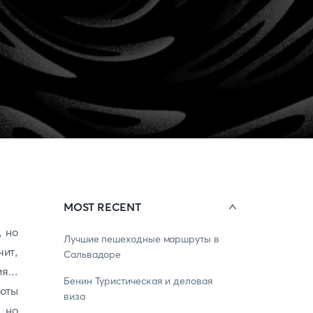
MOST RECENT
, но
Лучшие пешеходные маршруты в
чит,
Сальвадоре
я...
Бенин Туристическая и деловая
оты
виза
, но