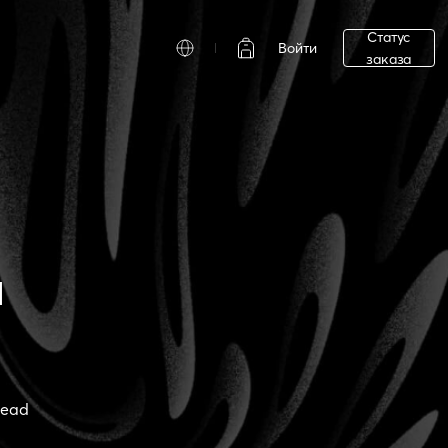
Статус
Войти
заказа
й
read