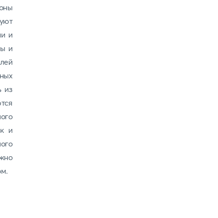
оны
уют
ии и
ты и
лей
ных
ь из
тся
ного
к и
ного
жно
ом.