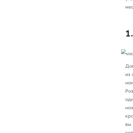
мес
1
До
из 
наи
Роз
од
на
кра
вы 
ко