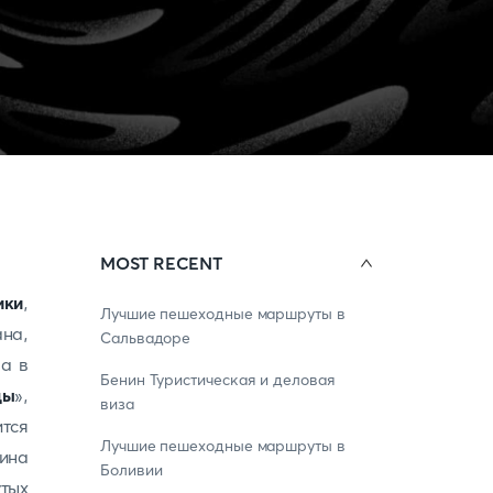
MOST RECENT
ики
,
Лучшие пешеходные маршруты в
на,
Сальвадоре
а в
Бенин Туристическая и деловая
ды
»,
виза
ится
Лучшие пешеходные маршруты в
ина
Боливии
тых