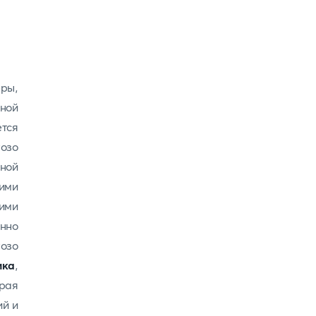
ры,
ной
тся
озо
жной
ими
ими
нно
озо
ика
,
орая
ий и