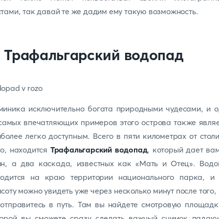
тами, так давай те же дадим ему такую возможность.
. Трафальгарский водопад
миника исключительно богата природными чудесами, и о
самых впечатляющих примеров этого острова также явля
более легко доступным. Всего в пяти километрах от стол
о, находится
Трафальгарский водопад
, который дает ва
ин, а два каскада, известных как «Мать и Отец». Водо
ходится на краю территории национального парка, и 
соту можно увидеть уже через несколько минут после того,
отправитесь в путь. Там вы найдете смотровую площадк
торой вы сможете сразу сделать важный снимок падаю