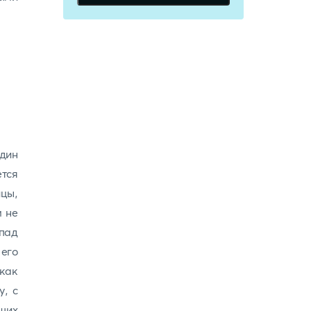
дин
ется
ицы,
м не
пад
его
 как
у, с
щих