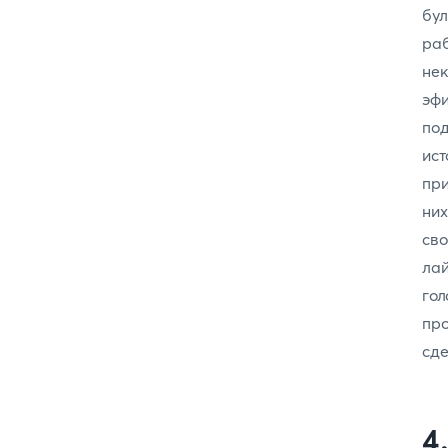
бу
ра
нек
эфи
по
ис
при
них
сво
ла
гол
пр
сде
4