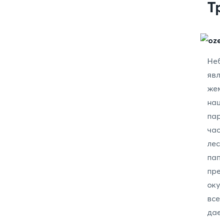
Т
Не
яв
же
на
пар
ча
ле
па
пр
оку
все
дае