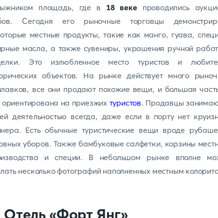
лыжником площадь, где в
18 веке
проводились аукци
бов. Сегодня его рыночные торговцы демонстрир
оторые местные продукты, такие как манго, гуава, спец
рные масла, а также сувениры, украшения ручной рабо
делки. Это излюбленное место туристов и любите
торических объектов. На рынке действует много рыноч
лавков, все они продают похожие вещи, и большая част
 ориентирована на приезжих
туристов
. Продавцы занимаю
ей деятельностью всегда, даже если в порту нет круиз
йнера. Есть обычные туристические вещи вроде рубаше
овных уборов. Также бамбуковые салфетки, корзины мест
оизводства и специи. В небольшом рынке вполне мо
лать несколько фотографий наполненных местным колорит
. Отель «Форт Янг»