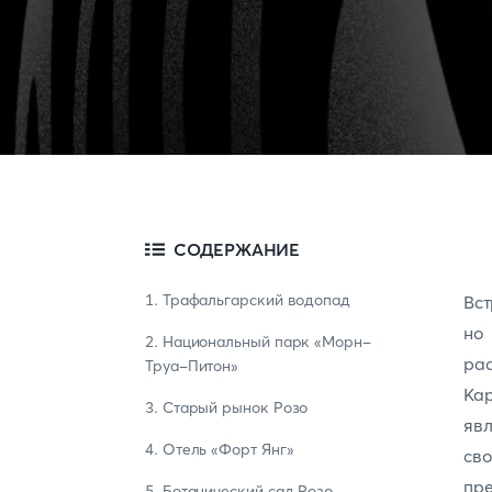
СОДЕРЖАНИЕ
1. Трафальгарский водопад
Вст
но
2. Национальный парк «Морн-
ра
Труа-Питон»
Ка
3. Старый рынок Розо
явл
4. Отель «Форт Янг»
св
пр
5. Ботанический сад Розо