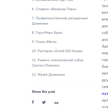
тр
6. Стадион «Виндзор Парк»
ве
7. Правительственная резиденция
вп
Доминики
джу
соб
8. Гора Морн Брюс
дос
9. Пляж «Mero»
Зде
10. Ресторан «Great Old House»
мир
го
11. Римско-католический собор
Святого Патрика
бы
яв
12. Музей Доминики
др
се
Share this post
му
ар
уг