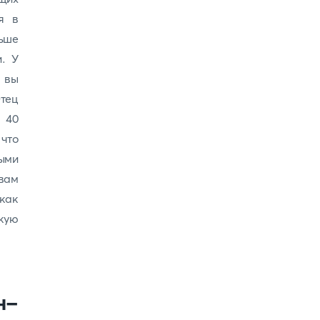
я в
ьше
. У
 вы
Отец
 40
 что
ыми
 вам
как
кую
н-