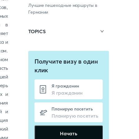
Лучшие пешеходные маршруты в
ов,
Германии
ных
и в
TOPICS
ляет
ка и
ком.
бном
Получите визу в один
асть
клик
шей
ерь
Я гражданин
х и
ния
Планирую посетить
й и
ция
кий
Начать
ыми