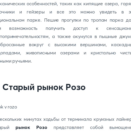
канических особенностей, таких как кипящие озера, гор
точники и гейзеры и все это можно увидеть в э
циональном парке. Пешие прогулки по тропам парка да
м возможность получить доступ к сенсацион
топримечательностям, а также окунутся в пышные джун
збросанные вокруг с высокими вершинами, каскадн
допадами, живописными озерами и кристально чист
рными ручьями.
. Старый рынок Розо
ескольких минутах ходьбы от терминала круизных лайне
арый
рынок Розо
представляет собой вымощен