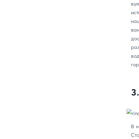
вул
ис
на
ва
дос
ра
во
го
3
В н
Ст