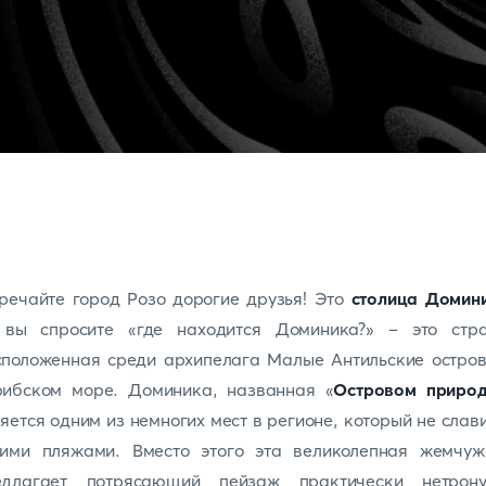
речайте город Розо дорогие друзья! Это
столица Домин
 вы спросите «где находится Доминика?» – это стра
сположенная среди архипелага Малые Антильские остров
рибском море. Доминика, названная «
Островом приро
яется одним из немногих мест в регионе, который не слав
оими пляжами. Вместо этого эта великолепная жемчуж
едлагает потрясающий пейзаж практически нетрону