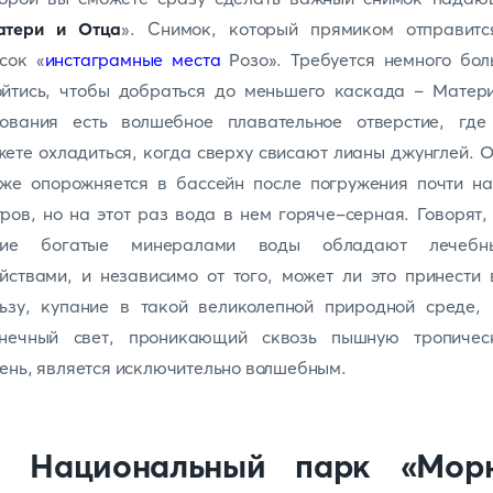
атери и Отца
». Снимок, который прямиком отправитс
сок «
инстаграмные места
Розо». Требуется немного бол
ойтись, чтобы добраться до меньшего каскада – Матери
нования есть волшебное плавательное отверстие, где
ете охладиться, когда сверху свисают лианы джунглей. 
кже опорожняется в бассейн после погружения почти на
ров, но на этот раз вода в нем горяче-серная. Говорят,
кие богатые минералами воды обладают лечебн
йствами, и независимо от того, может ли это принести
льзу, купание в такой великолепной природной среде, 
лнечный свет, проникающий сквозь пышную тропичес
ень, является исключительно волшебным.
. Национальный парк «Мор