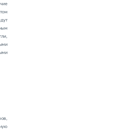
ячие
том
дут
ным
гли,
ыми
ыми
ров,
ную