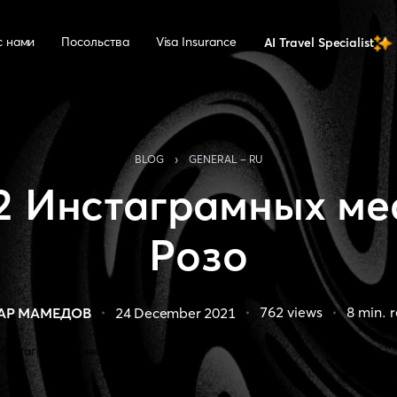
с нами
Посольства
Visa Insurance
AI Travel Specialist
›
BLOG
GENERAL - RU
2 Инстаграмных ме
Розо
762
views
8
min. 
АР МАМЕДОВ
24 December 2021