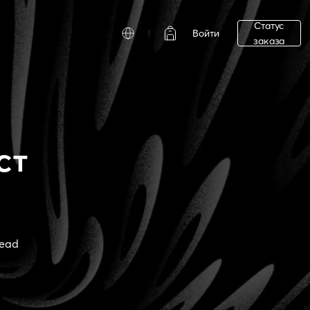
Статус
Войти
заказа
ст
read