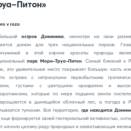
руа-Питон»
большой
остров Доминика
, несмотря на свои разме
ляется домом для трех национальных парков. Глав
мчужиной в этой короне красоты природы являе
циональный
парк Морн-Труа-Питон
. Самый близкий к Р
к, это удивительное место покрывает большую часть ю
сти острова с нетронутыми первобытными тропическ
сами, густыми с цветущими орхидеями и высок
поротниками, которые по мере подъема земли постепе
евращаются в дымящийся облачный лес, а погода в Р
тывается туманом. Вся территория,
где находится Домин
 еще формируется своей геотермальной активностью, кот
т начало целому ряду природных и захватывающих явлен