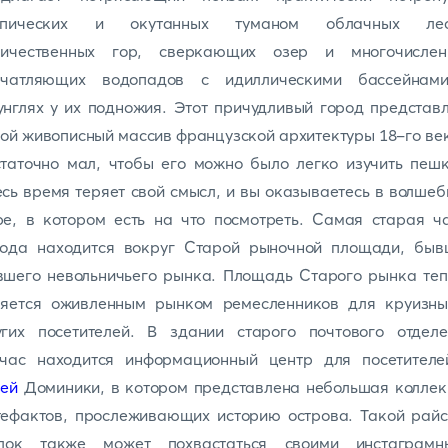
опических и окутанных туманом облачных лес
личественных гор, сверкающих озер и многочислен
ечатляющих водопадов с идиллическими бассейнам
нглях у их подножия. Этот причудливый город представ
ой живописный массив французской архитектуры 18-го ве
таточно мал, чтобы его можно было легко изучить пеш
сь время теряет свой смысл, и вы оказываетесь в волше
е, в котором есть на что посмотреть. Самая старая ч
рода находится вокруг Старой рыночной площади, быв
вшего невольничьего рынка. Площадь Старого рынка теп
ляется оживленным рынком ремесленников для круизны
угих посетителей. В здании старого почтового отделе
йчас находится информационный центр для посетителе
зей
Доминики, в котором представлена небольшая коллек
тефактов, прослеживающих историю острова. Такой райс
олок также может похвастаться своими инстаграмн