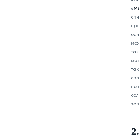
«
М
спи
пр
ос
мож
та
мет
та
сво
по
со
зел
2