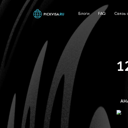
Блоги
FAQ
Связь 
1
АН