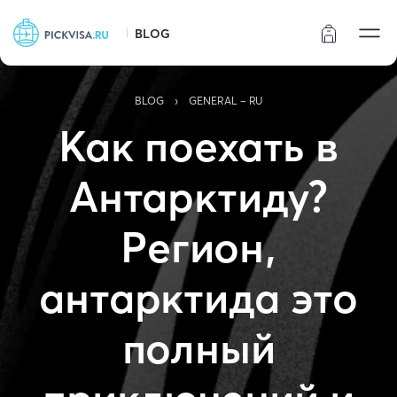
BLOG
Статус заказа
›
BLOG
GENERAL - RU
Как поехать в
Антарктиду?
Регион,
антарктида это
полный